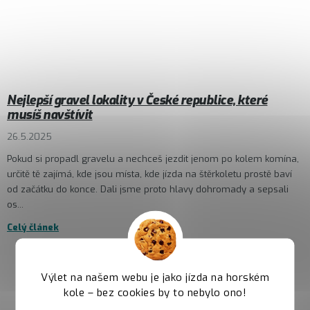
Nejlepší gravel lokality v České republice, které
musíš navštívit
26.5.2025
Pokud si propadl gravelu a nechceš jezdit jenom po kolem komína,
určitě tě zajímá, kde jsou místa, kde jízda na štěrkoletu prostě baví
od začátku do konce. Dali jsme proto hlavy dohromady a sepsali
os...
Celý článek
Výlet na našem webu je jako jízda na horském
kole – bez cookies by to nebylo ono!