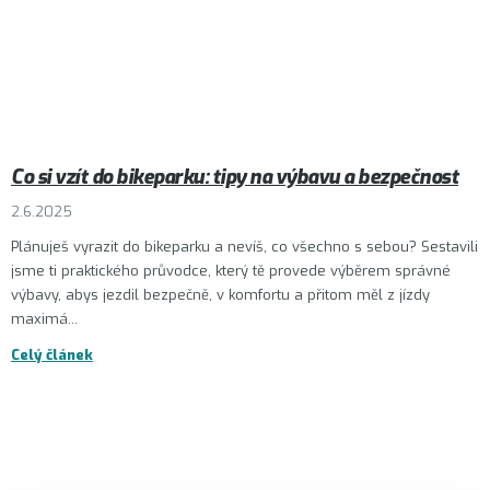
Co si vzít do bikeparku: tipy na výbavu a bezpečnost
2.6.2025
Plánuješ vyrazit do bikeparku a nevíš, co všechno s sebou? Sestavili
jsme ti praktického průvodce, který tě provede výběrem správné
výbavy, abys jezdil bezpečně, v komfortu a přitom měl z jízdy
maximá...
Celý článek