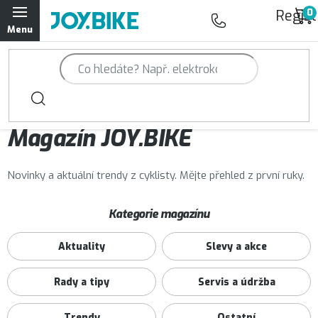
Přejít
Regist
na
obsah
Trailová kola Qayron
Horská kola Qayron
Magazín JOY.BIKE
Dámská horská kola Qayron
Předváděcí kola Qayron
Novinky a aktuální trendy z cyklisty. Mějte přehled z první ruky.
V
Rámy Qayron
Kategorie magazínu
ý
Aktuality
Slevy a akce
Doplňky a oblečení Qayron
p
i
Rady a tipy
Servis a údržba
Kontakt
Servisní a výdejní místa
Magazín JOY.BIKE
s
Moje objednávka
Trendy
Ostatní