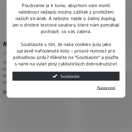
Používáme je k tomu, abychom vám mohli
nabídnout nejlepší možný zážitek z prohlížení
našich stránek. A nebojte, nejde o žádný doping,
jen o drobné textové soubory, které nám pomáhají
pochopit, co vás zajímá.
NORCO Enduro Race
Souhlasíte s tím, že naše cookies jsou jako
správně nafouknuté kolo – prostě nutnost pro
21.5.2025
pohodlnou jízdu? Klikněte na "Souhlasím" a pojďte
Chceš zažít Polské traily na vlastní kůži? Tak koukni na NORCO
s námi na výlet plný cyklistických dobrodružství!
Enduro Race, který se pojede 23. – 25. května v polském Czarna
Gora Resort. Závod je součást České Enduro Série, ale vůbec
Souhlasím
poprvé se jed...
Nastavení
Celý článek