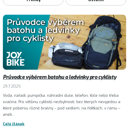
č
l
á
n
k
ů
Průvodce výběrem batohu a ledvinky pro cyklisty
29.7.2025
Voda, nářadí, pumpička, náhradní duše, telefon, klíče nebo třeba
svačina. Pro většinu cyklistů nezbytnosti, bez kterých nevyjedou a
které poberou různé brašny – pod sedlem, na řídítkách, v rámu –
aneb...
Celý článek