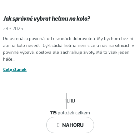
Jak správně vybrat helmu na kolo?
28.3.2025
Do osmnácti povinná, od osmnácti dobrovolná. My bychom bez ní
ale na kolo nesedli. Cyklistická helma není sice u nás na silnicích v
povinné výbavě, doslova ale zachraňuje životy. Má to však jeden
háče...
Celý článek
S
1
10
t
r
115
položek celkem
O
á
v
NAHORU
n
l
k