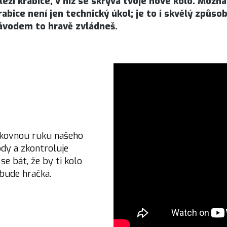
eží krabice, v níž se skrývá tvoje nové kolo. Možná
abice není jen technický úkol; je to i skvělý způso
ávodem to hravě zvládneš.
ikovnou ruku našeho
ody a zkontroluje
e bát, že by ti kolo
 bude hračka.