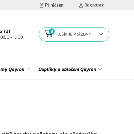
Přihlášení
Registrace
6 731
10:00 - 16:00
NÁKUPNÍ
KOŠÍK
my Qayron
Doplňky a oblečení Qayron