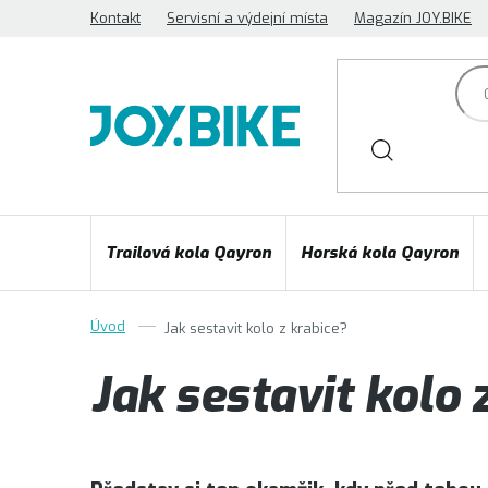
Přejít
Kontakt
Servisní a výdejní místa
Magazín JOY.BIKE
na
obsah
Trailová kola Qayron
Horská kola Qayron
Jak sestavit kolo z krabice?
Jak sestavit kolo 