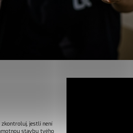
zkontroluj, jestli není
samotnou stavbu tvého