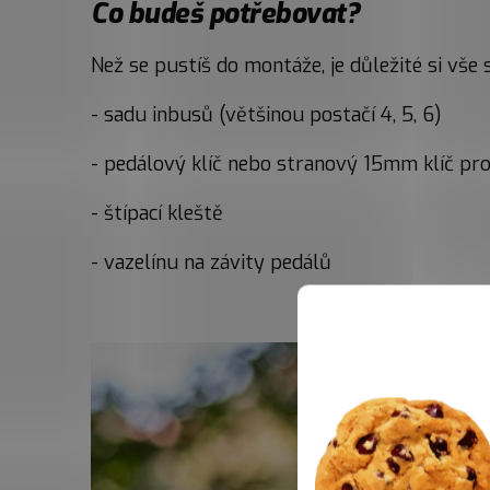
Co budeš potřebovat?
Než se pustíš do montáže, je důležité si vše
- sadu inbusů (většinou postačí 4, 5, 6)
- pedálový klíč nebo stranový 15mm klíč pr
- štípací kleště
- vazelínu na závity pedálů