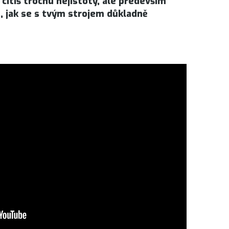
 cítíš trochu nejistoty, ale především
b, jak se s tvým strojem důkladně