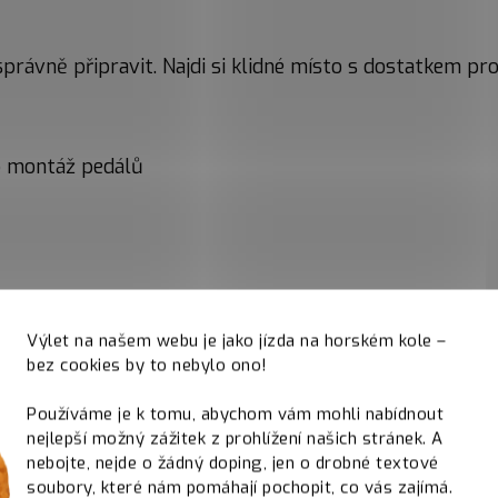
 správně připravit. Najdi si klidné místo s dostatkem p
o montáž pedálů
Výlet na našem webu je jako jízda na horském kole –
bez cookies by to nebylo ono!
Používáme je k tomu, abychom vám mohli nabídnout
nejlepší možný zážitek z prohlížení našich stránek. A
nebojte, nejde o žádný doping, jen o drobné textové
soubory, které nám pomáhají pochopit, co vás zajímá.