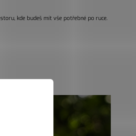
rostoru, kde budeš mít vše potřebné po ruce.