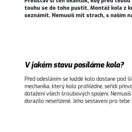
Představ si ten okamžik, kdy před tebou l
touhu se do toho pustit. Montáž kola z kr
seznámit. Nemusíš mít strach, s naším n
V jakém stavu posíláme kola?
Před odesláním se každé kolo dostane pod š
mechanika, který kolo prohlédne, seřídí přev
dotažení všech šroubových spojení. Nemusíš s
dorazilo neseřízené. Jeho sestavení pro tebe