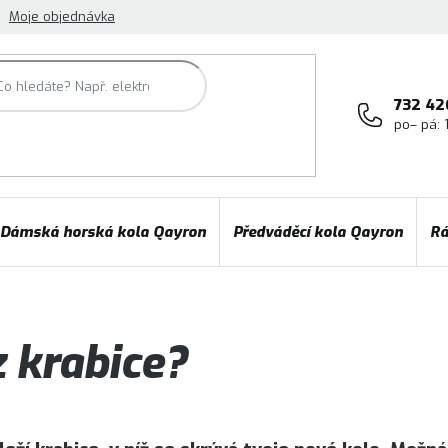
Moje objednávka
732 42
po– pá: 
Dámská horská kola Qayron
Předváděcí kola Qayron
Rá
z krabice?