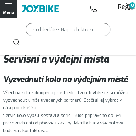
Přejít
Regist
na
obsah
Trailová kola Qayron
Horská kola Qayron
Servisní a výdejní místa
Dámská horská kola Qayron
Předváděcí kola Qayron
Vyzvednutí kola na výdejním místě
Rámy Qayron
Všechna kola zakoupená prostřednictvím Joybike.cz si můžete
vyzvednout u níže uvedených partnerů. Stačí si jej vybrat v
Doplňky a oblečení Qayron
nákupním košíku.
Servis kolo vybalí, sestaví a seřídí. Bude připraveno do 3-4
Kontakt
Servisní a výdejní místa
Magazín JOY.BIKE
pracovních dní od převzetí zásilky. Jakmile bude vše hotové
bude vás kontaktovat.
Moje objednávka