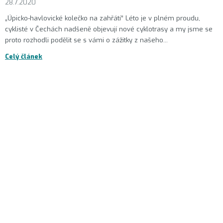
28.7.2020
„Úpicko-havlovické kolečko na zahřátí“ Léto je v plném proudu,
cyklisté v Čechách nadšeně objevují nové cyklotrasy a my jsme se
proto rozhodli podělit se s vámi o zážitky z našeho...
Celý článek