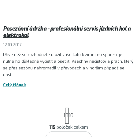
Posezónní údržba - profesionální servis jízdních kol a
elektrokol
12.10.2017
Dříve než se rozhodnete uložit vaše kolo k zimnímu spánku, je
nutné ho důkladně vyčistit a ošetřit. Všechny nečistoty a prach, který
se přes sezónu nahromadil v převodech a v horším případě se
dost...
Celý článek
S
1
10
t
r
115
položek celkem
O
á