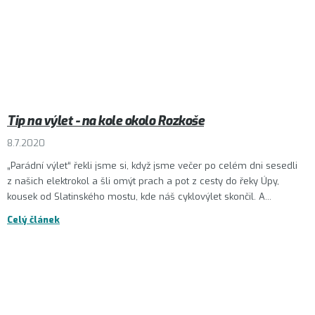
Tip na výlet - na kole okolo Rozkoše
8.7.2020
„Parádní výlet“ řekli jsme si, když jsme večer po celém dni sesedli
z našich elektrokol a šli omýt prach a pot z cesty do řeky Úpy,
kousek od Slatinského mostu, kde náš cyklovýlet skončil. A...
Celý článek