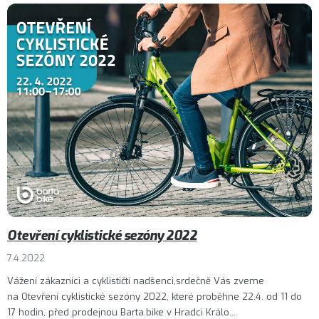
á
n
k
ů
Otevření cyklistické sezóny 2022
7.4.2022
Vážení zákazníci a cyklističtí nadšenci,srdečně Vás zveme
na Otevření cyklistické sezóny 2022, které proběhne 22.4. od 11 do
17 hodin, před prodejnou Barta.bike v Hradci Králo...