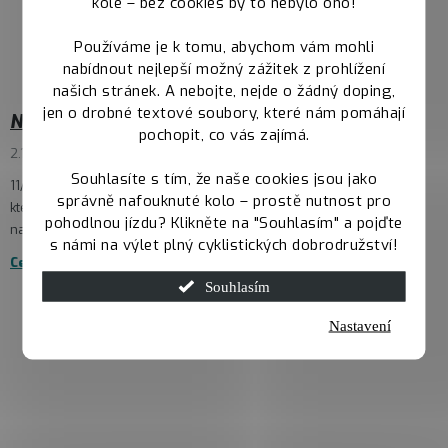
kole – bez cookies by to nebylo ono!
Používáme je k tomu, abychom vám mohli
nabídnout nejlepší možný zážitek z prohlížení
našich stránek. A nebojte, nejde o žádný doping,
jen o drobné textové soubory, které nám pomáhají
Novinky pro sezónu 2020 už nyní
pochopit, co vás zajímá.
2.11.2019
Souhlasíte s tím, že naše cookies jsou jako
11/02/19 Na novou sezónu připravujeme řadu novinek a inovací,
správně nafouknuté kolo – prostě nutnost pro
které vám přinesou větší výběr, zajímavější produkty a radost z
pohodlnou jízdu? Klikněte na "Souhlasím" a pojďte
nakupování. A začneme s tím už nyní. Nově naleznete v naší nab...
s námi na výlet plný cyklistických dobrodružství!
Celý článek
Souhlasím
Nastavení