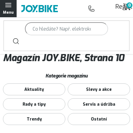
Přejít
Regist
na
obsah
Trailová kola Qayron
Horská kola Qayron
Magazín JOY.BIKE
, Strana 10
Dámská horská kola Qayron
V
Předváděcí kola Qayron
Kategorie magazínu
ý
Rámy Qayron
Aktuality
Slevy a akce
p
i
Doplňky a oblečení Qayron
Rady a tipy
Servis a údržba
s
č
Trendy
Ostatní
Kontakt
Servisní a výdejní místa
Magazín JOY.BIKE
l
Moje objednávka