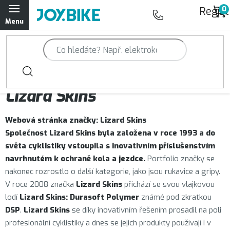
Přejít
Regist
na
obsah
Trailová kola Qayron
Horská kola Qayron
Prodávané značky
Lizard Skins
Dámská horská kola Qayron
Webová stránka značky:
Lizard Skins
Předváděcí kola Qayron
Společnost Lizard Skins byla založena v roce 1993 a do
světa cyklistiky vstoupila s inovativním příslušenstvím
Rámy Qayron
navrhnutém k ochraně kola a jezdce.
Portfolio značky se
nakonec rozrostlo o další kategorie, jako jsou rukavice a gripy.
Doplňky a oblečení Qayron
V roce 2008 značka
Lizard Skins
přichází se svou vlajkovou
lodí
Lizard Skins: Durasoft Polymer
známé pod zkratkou
Kontakt
Servisní a výdejní místa
Magazín JOY.BIKE
DSP
.
Lizard Skins
se díky inovativním řešením prosadil na poli
profesionální cyklistiky a dnes se jejich produkty používají i v
Moje objednávka