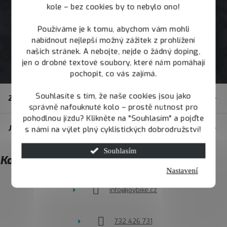
kole – bez cookies by to nebylo ono!
Používáme je k tomu, abychom vám mohli
nabídnout nejlepší možný zážitek z prohlížení
našich stránek. A nebojte, nejde o žádný doping,
jen o drobné textové soubory, které nám pomáhají
pochopit, co vás zajímá.
Z
Souhlasíte s tím, že naše cookies jsou jako
Zákaznický servis
á
správně nafouknuté kolo – prostě nutnost pro
pohodlnou jízdu? Klikněte na "Souhlasím" a pojďte
p
JOY.BIKE
s námi na výlet plný cyklistických dobrodružství!
a
t
Souhlasím
Kontakt
í
Nastavení
info
@
joybike.cz
732 426 731