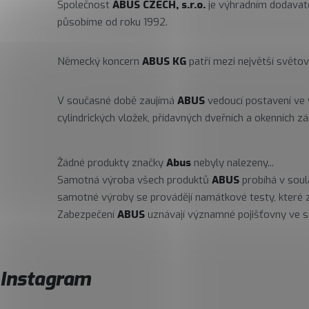
Společnost
ABUS CZECH, s.r.o.
je výhradním dodavat
působíme od roku 1992.
Německý koncern
ABUS KG
patří mezi největší světo
V současné době zaujímá
ABUS
vedoucí postavení ve 
cylindrických vložek, přídavných dveřních a okenních 
Žádné produkty značky
Abus
nebyly nalezeny...
Samotná výroba všech produktů
ABUS
probíhá v sou
samotné výroby se provádějí namátkové testy, které za
Zabezpečení
ABUS
uznávají významné pojišťovny ve 
Instagram