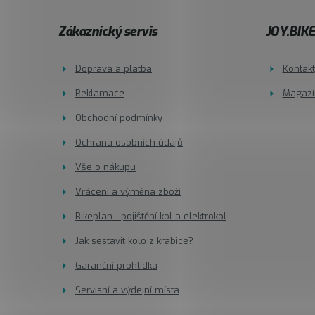
Z
Zákaznický servis
JOY.BIK
á
Doprava a platba
Kontakt
p
Reklamace
Magazí
a
Obchodní podmínky
t
Ochrana osobních údajů
í
Vše o nákupu
Vrácení a výměna zboží
Bikeplan - pojištění kol a elektrokol
Jak sestavit kolo z krabice?
Garanční prohlídka
Servisní a výdejní místa