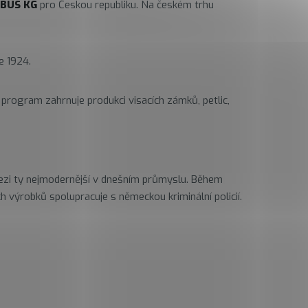
BUS KG
pro Českou republiku. Na českém trhu
e 1924.
rogram zahrnuje produkci visacích zámků, petlic,
ezi ty nejmodernější v dnešním průmyslu. Během
 výrobků spolupracuje s německou kriminální policií.