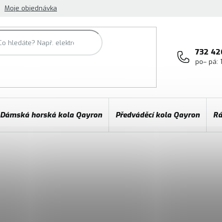
Moje objednávka
732 42
po– pá: 
Dámská horská kola Qayron
Předváděcí kola Qayron
Rá