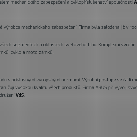
elem mechanického zabezpečení a cyklopříslušenství společnosti
A
vé výrobce mechanického zabezpečení. Firma byla založena již v roc
všech segmentech a oblastech světového trhu. Komplexní výrobní p
zámků, cyklo a moto zámků.
ladu s příslušnými evropskými normami. Výrobní postupy se řadí m
ručují vysokou kvalitu všech produktů. Firma ABUS při vývoji svých
sdružení
VdS
.