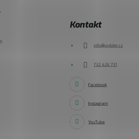
E
Kontakt
n
info
@
joybike.cz
732 426 731
Facebook
Instagram
YouTube