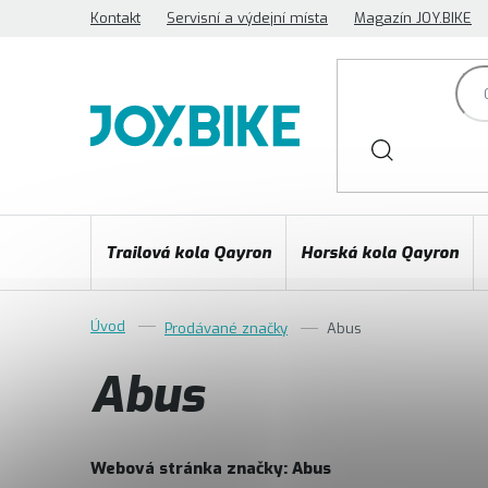
Přejít
Kontakt
Servisní a výdejní místa
Magazín JOY.BIKE
na
obsah
Trailová kola Qayron
Horská kola Qayron
Prodávané značky
Abus
Abus
Webová stránka značky:
Abus