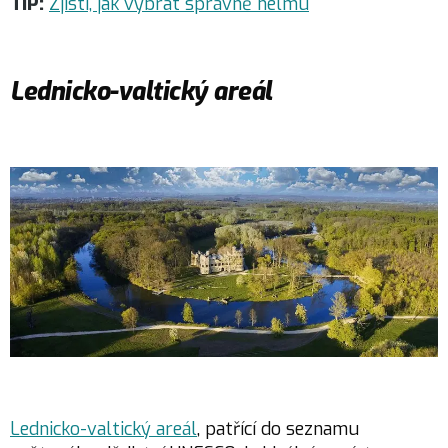
TIP:
Zjisti, jak vybrat správně helmu
Lednicko-valtický areál
Lednicko-valtický areál
, patřící do seznamu