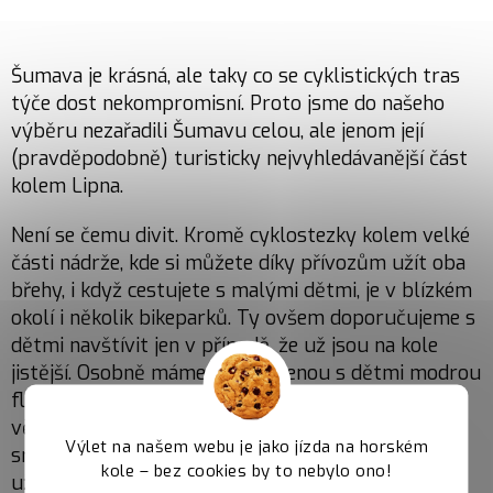
Šumava je krásná, ale taky co se cyklistických tras
týče dost nekompromisní. Proto jsme do našeho
výběru nezařadili Šumavu celou, ale jenom její
(pravděpodobně) turisticky nejvyhledávanější část
kolem Lipna.
Není se čemu divit. Kromě cyklostezky kolem velké
části nádrže, kde si můžete díky přívozům užít oba
břehy, i když cestujete s malými dětmi, je v blízkém
okolí i několik bikeparků. Ty ovšem doporučujeme s
dětmi navštívit jen v případě, že už jsou na kole
jistější. Osobně máme odzkoušenou s dětmi modrou
flow lajnu v
bikeparku Lipno
. Pokud máš už děti
větší, stejně tak je můžeš vzít na delší výlet do
Výlet na našem webu je jako jízda na horském
srdce národního parku, které je svým charakterem
kole – bez cookies by to nebylo ono!
už více zvlněné, a tím pádem náročnější. Zkrátit si