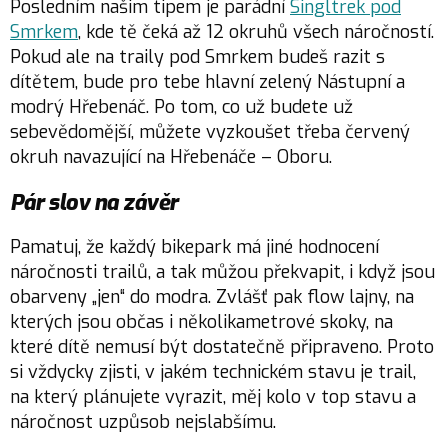
Posledním našim tipem je parádní
Singltrek pod
Smrkem
, kde tě čeká až 12 okruhů všech náročností.
Pokud ale na traily pod Smrkem budeš razit s
dítětem, bude pro tebe hlavní zelený Nástupní a
modrý Hřebenáč. Po tom, co už budete už
sebevědomější, můžete vyzkoušet třeba červený
okruh navazující na Hřebenáče – Oboru.
Pár slov na závěr
Pamatuj, že každý bikepark má jiné hodnocení
náročnosti trailů, a tak můžou překvapit, i když jsou
obarveny „jen“ do modra. Zvlášť pak flow lajny, na
kterých jsou občas i několikametrové skoky, na
které dítě nemusí být dostatečně připraveno. Proto
si vždycky zjisti, v jakém technickém stavu je trail,
na který plánujete vyrazit, měj kolo v top stavu a
náročnost uzpůsob nejslabšímu.