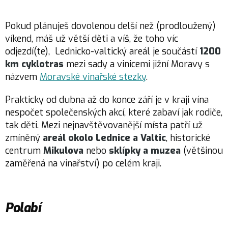
Pokud plánuješ dovolenou delší než (prodloužený)
víkend, máš už větší děti a víš, že toho víc
odjezdí(te), Lednicko-valtický areál je součástí
1200
km cyklotras
mezi sady a vinicemi jižní Moravy s
názvem
Moravské vinařské stezky
.
Prakticky od dubna až do konce září je v kraji vína
nespočet společenských akcí, které zabaví jak rodiče,
tak děti. Mezi nejnavštěvovanější místa patří už
zmíněný
areál okolo Lednice a Valtic
, historické
centrum
Mikulova
nebo
sklípky a muzea
(většinou
zaměřená na vinařství) po celém kraji.
Polabí