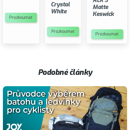
ALR 5
Crystal
Matte
White
Keswick
Prozkoumat
Prozkoumat
Prozkoumat
Podobné články