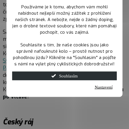
to ale můžeš vlakem, který tě dostane (třeba) do
Používáme je k tomu, abychom vám mohli
česko-německého pohraničí, odkud můžeš vyrazit
nabídnout nejlepší možný zážitek z prohlížení
zpátky k Lipnu.
našich stránek. A nebojte, nejde o žádný doping,
jen o drobné textové soubory, které nám pomáhají
Samotné Lipno je díky množství vodních atrakcí i
pochopit, co vás zajímá.
možnosti půjčení si různého vybavení dostatečně
Souhlasíte s tím, že naše cookies jsou jako
silným magnetem pro všechny věkové kategorie.
správně nafouknuté kolo – prostě nutnost pro
Kdyby to ale nestačilo, můžete s dětmi navštívit
pohodlnou jízdu? Klikněte na "Souhlasím" a pojďte
Svět pod hladinou
, expozici tropických motýlů
s námi na výlet plný cyklistických dobrodružství!
Papilonia
,
jelení oboru v Horní Plané
, nebo pár
desítek minut cesty vzdálený
Český Krumlov
s
Souhlasím
krásným historickým centrem. PS: Co takhle si do
Nastavení
Krumlova místo vlakem nebo autem
sjet na člunu
po Vltavě
?
Český ráj