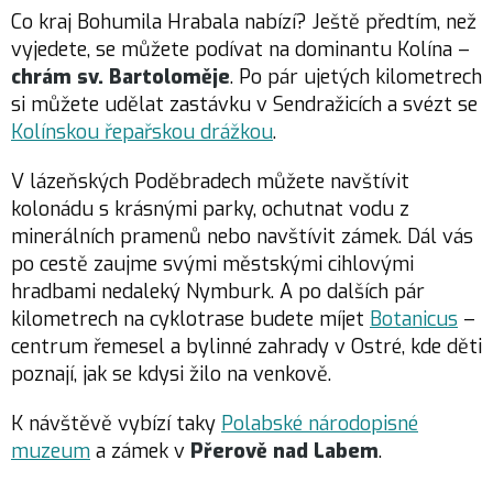
Co kraj Bohumila Hrabala nabízí? Ještě předtím, než
vyjedete, se můžete podívat na dominantu Kolína –
chrám sv. Bartoloměje
. Po pár ujetých kilometrech
si můžete udělat zastávku v Sendražicích a svézt se
Kolínskou řepařskou drážkou
.
V lázeňských Poděbradech můžete navštívit
kolonádu s krásnými parky, ochutnat vodu z
minerálních pramenů nebo navštívit zámek. Dál vás
po cestě zaujme svými městskými cihlovými
hradbami nedaleký Nymburk. A po dalších pár
kilometrech na cyklotrase budete míjet
Botanicus
–
centrum řemesel a bylinné zahrady v Ostré, kde děti
poznají, jak se kdysi žilo na venkově.
K návštěvě vybízí taky
Polabské národopisné
muzeum
a zámek v
Přerově nad Labem
.