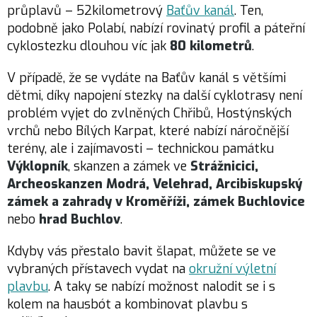
průplavů – 52kilometrový
Baťův kanál
. Ten,
podobně jako Polabí, nabízí rovinatý profil a páteřní
cyklostezku dlouhou víc jak
80 kilometrů
.
V případě, že se vydáte na Baťův kanál s většími
dětmi, díky napojení stezky na další cyklotrasy není
problém vyjet do zvlněných Chřibů, Hostýnských
vrchů nebo Bílých Karpat, které nabízí náročnější
terény, ale i zajímavosti – technickou památku
Výklopník
, skanzen a zámek ve
Strážnicici,
Archeoskanzen Modrá, Velehrad, Arcibiskupský
zámek a zahrady v Kroměříži, zámek Buchlovice
nebo
hrad Buchlov
.
Kdyby vás přestalo bavit šlapat, můžete se ve
vybraných přístavech vydat na
okružní výletní
plavbu
. A taky se nabízí možnost nalodit se i s
kolem na hausbót a kombinovat plavbu s