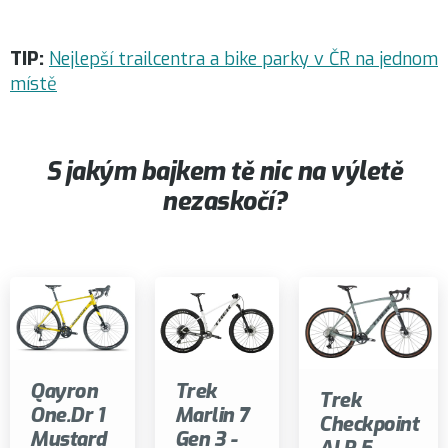
TIP:
Nejlepší trailcentra a bike parky v ČR na jednom
místě
S jakým bajkem tě nic na výletě
nezaskočí?
Qayron
Trek
Trek
One.Dr 1
Marlin 7
Checkpoint
Mustard
Gen 3 -