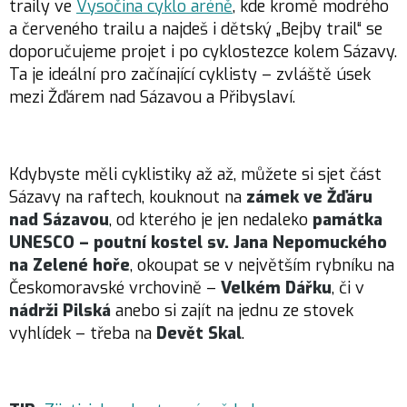
traily ve
Vysočina cyklo aréně
, kde kromě modrého
a červeného trailu a najdeš i dětský „Bejby trail“ se
doporučujeme projet i po cyklostezce kolem Sázavy.
Ta je ideální pro začínající cyklisty – zvláště úsek
mezi Žďárem nad Sázavou a Přibyslaví.
Kdybyste měli cyklistiky až až, můžete si sjet část
Sázavy na raftech, kouknout na
zámek ve Žďáru
nad Sázavou
, od kterého je jen nedaleko
památka
UNESCO – poutní kostel sv. Jana Nepomuckého
na Zelené hoře
, okoupat se v největším rybníku na
Českomoravské vrchovině –
Velkém Dářku
, či v
nádrži Pilská
anebo si zajít na jednu ze stovek
vyhlídek – třeba na
Devět Skal
.