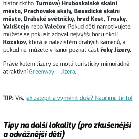
historického
Turnova
)
Hruboskalské skalní
město, Prachovské skály, Besedické skalní
město, Drábské světničky, hrad Kost, Trosky,
Valdštejn
nebo
Valečov
. Pokud děti namotivujete,
můžete se pokusit zdoval nejvyšší horu okolí
Kozákov
, která je nalezištěm drahých kamenů, a
pokud ne, můžete v kánoi poznat část
řeky Jizery
.
Právě kolem Jizery se motá turisticky mimořádně
atraktivní
Greenway – Jizera
.
TIP:
Víš,
jak zalepit a vyměnit duši? Naučíme tě to!
Tipy na další lokality (pro zkušenější
a odvážnější děti)