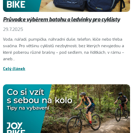
Průvodce výběrem batohu a ledvinky pro cyklisty
29.7.2025
Voda, nářadí, pumpička, náhradní duše, telefon, klíče nebo třeba
svačina. Pro většinu cyklistů nezbytnosti, bez kterých nevyjedou a
které poberou různé brašny – pod sedlem, na řídítkách, v rámu –
aneb...
Celý článek