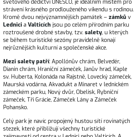
světového dědictví UNESCO, je ideálním místem pro
strávení krásného prodlouženého víkendu s rodinou.
Kromě dvou nejvýznamnějších památek –
zámků
v
Lednici
a
Valticích
jsou po celém přírodním parku
roztroušené drobné stavby, tzv.
salety
, u kterých
se během turistické sezóny pravidelně konají
nejrůznějších kulturní a společenské akce.
Mezi salety patří
: Apollónův chrám, Belvedér,
Dianin chrám, Hraniční zámeček, Janův hrad, Kaple
sv. Huberta, Kolonáda na Rajstně, Lovecký zámeček,
Maurská vodárna, Akvadukt a Minaret v lednickém
zámeckém parku, Nový dvůr, Obelisk, Rybniční
zámeček, Tři Grácie, Zámeček Lány a Zámeček
Pohansko.
Celý park je navíc propojený hustou sítí rovinatých
stezek, které přibližují všechny turistické
zajímavosti od centra v Lednici nebo Valticích. A