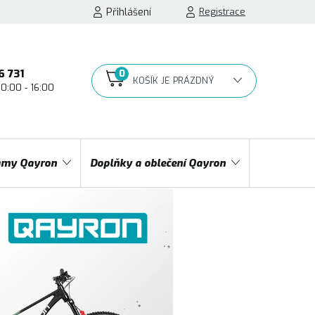
Přihlášení
Registrace
6 731
10:00 - 16:00
NÁKUPNÍ
KOŠÍK
my Qayron
Doplňky a oblečení Qayron