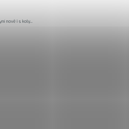
í nově i s koly...