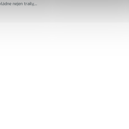
ádne nejen traily,...