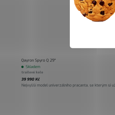
Qayron Spyro Q 29"
Skladem
trailové kolo
39 990 Kč
Nejvyšší model univerzálního pracanta, se kterým si už