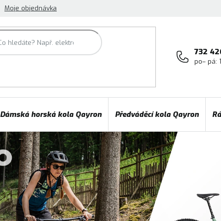
Moje objednávka
732 42
po– pá: 
Dámská horská kola Qayron
Předváděcí kola Qayron
Rá