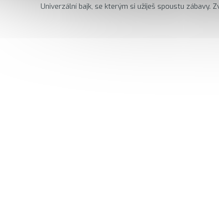
Univerzální bajk, se kterým si užiješ spoustu zábavy. Zvl