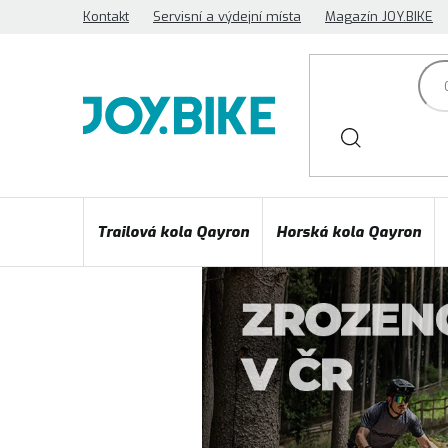
Přejít
Kontakt
Servisní a výdejní místa
Magazín JOY.BIKE
na
obsah
Trailová kola Qayron
Horská kola Qayron