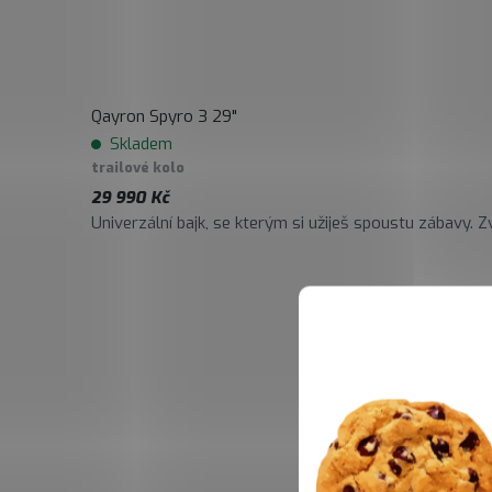
Qayron Spyro 3 29"
Skladem
trailové kolo
29 990 Kč
Univerzální bajk, se kterým si užiješ spoustu zábavy. Zvl