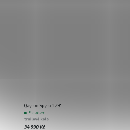
Qayron Spyro 1 29"
Skladem
trailové kolo
34 990 Kč