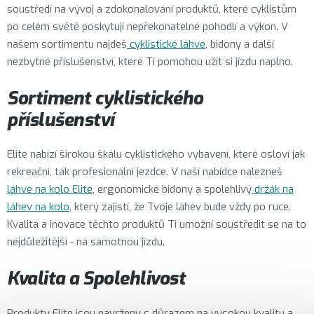
soustředí na vývoj a zdokonalování produktů, které cyklistům
po celém světě poskytují nepřekonatelné pohodlí a výkon. V
našem sortimentu najdeš
cyklistické láhve
, bidony a další
nezbytné příslušenství, které Ti pomohou užít si jízdu naplno.
Sortiment cyklistického
příslušenství
Elite nabízí širokou škálu cyklistického vybavení, které osloví jak
rekreační, tak profesionální jezdce. V naší nabídce nalezneš
láhve na kolo Elite
, ergonomické bidony a spolehlivý
držák na
láhev na kolo
, který zajistí, že Tvoje láhev bude vždy po ruce.
Kvalita a inovace těchto produktů Ti umožní soustředit se na to
nejdůležitější - na samotnou jízdu.
Kvalita a Spolehlivost
Produkty Elite jsou navrženy s důrazem na vysokou kvalitu a