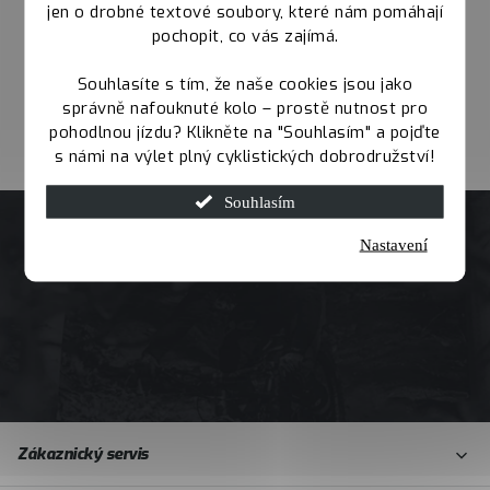
jen o drobné textové soubory, které nám pomáhají
pochopit, co vás zajímá.
Souhlasíte s tím, že naše cookies jsou jako
správně nafouknuté kolo – prostě nutnost pro
pohodlnou jízdu? Klikněte na "Souhlasím" a pojďte
s námi na výlet plný cyklistických dobrodružství!
Souhlasím
Nastavení
Z
Zákaznický servis
á