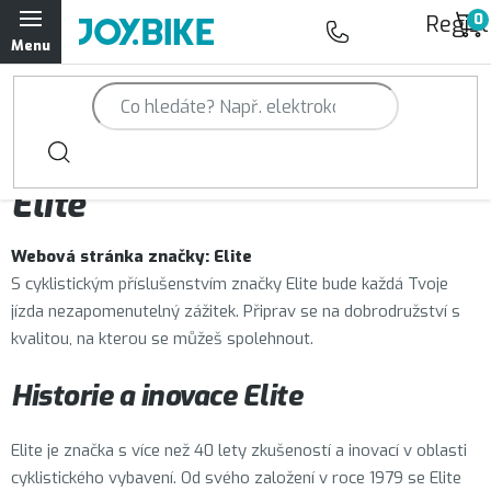
Přejít
Regist
na
obsah
Trailová kola Qayron
Horská kola Qayron
Prodávané značky
Elite
Dámská horská kola Qayron
Webová stránka značky:
Elite
Předváděcí kola Qayron
S cyklistickým příslušenstvím značky Elite bude každá Tvoje
jízda nezapomenutelný zážitek. Připrav se na dobrodružství s
Rámy Qayron
kvalitou, na kterou se můžeš spolehnout.
Doplňky a oblečení Qayron
Historie a inovace Elite
Kontakt
Servisní a výdejní místa
Magazín JOY.BIKE
Elite je značka s více než 40 lety zkušeností a inovací v oblasti
cyklistického vybavení. Od svého založení v roce 1979 se Elite
Moje objednávka