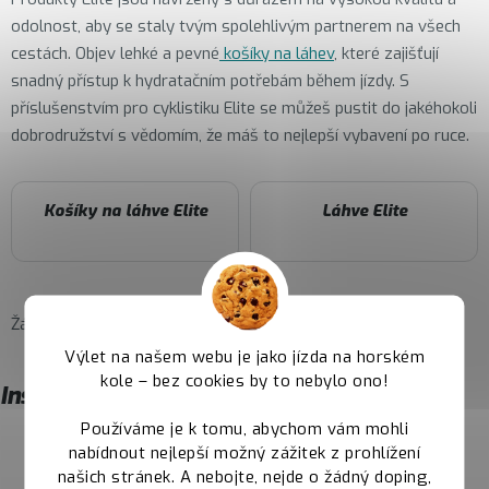
odolnost, aby se staly tvým spolehlivým partnerem na všech
cestách. Objev lehké a pevné
košíky na láhev
, které zajišťují
snadný přístup k hydratačním potřebám během jízdy. S
příslušenstvím pro cyklistiku Elite se můžeš pustit do jakéhokoli
dobrodružství s vědomím, že máš to nejlepší vybavení po ruce.
Košíky na láhve Elite
Láhve Elite
Žádné produkty značky
Elite
nebyly nalezeny...
Výlet na našem webu je jako jízda na horském
kole – bez cookies by to nebylo ono!
Instagram
Používáme je k tomu, abychom vám mohli
nabídnout nejlepší možný zážitek z prohlížení
našich stránek. A nebojte, nejde o žádný doping,