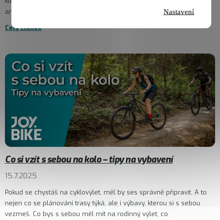
které poberou různé brašny – pod sedlem, na řídítkách, v rámu –
aneb...
Nastavení
Celý článek
Co si vzít s sebou na kolo – tipy na vybavení
15.7.2025
Pokud se chystáš na cyklovýlet, měl by ses správně připravit. A to
nejen co se plánování trasy týká, ale i výbavy, kterou si s sebou
vezmeš. Co bys s sebou měl mít na rodinný výlet, co