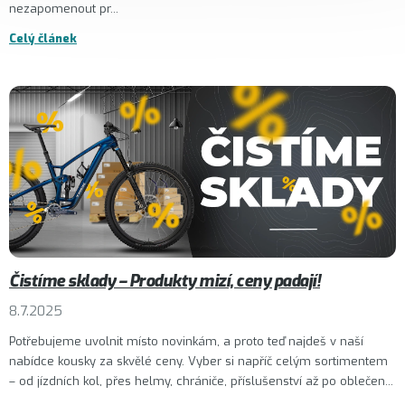
nezapomenout pr...
Celý článek
Čistíme sklady – Produkty mizí, ceny padají!
8.7.2025
Potřebujeme uvolnit místo novinkám, a proto teď najdeš v naší
nabídce kousky za skvělé ceny. Vyber si napříč celým sortimentem
– od jízdních kol, přes helmy, chrániče, příslušenství až po oblečen...