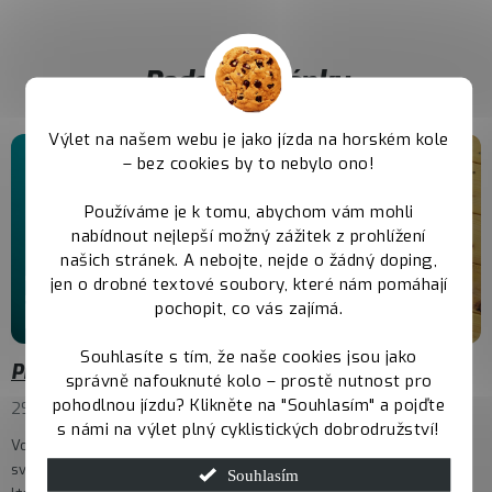
Podobné články
Výlet na našem webu je jako jízda na horském kole
– bez cookies by to nebylo ono!
Používáme je k tomu, abychom vám mohli
nabídnout nejlepší možný zážitek z prohlížení
našich stránek. A nebojte, nejde o žádný doping,
jen o drobné textové soubory, které nám pomáhají
pochopit, co vás zajímá.
Souhlasíte s tím, že naše cookies jsou jako
Průvodce výběrem batohu a ledvinky pro cyklisty
správně nafouknuté kolo – prostě nutnost pro
pohodlnou jízdu? Klikněte na "Souhlasím" a pojďte
29.7.2025
s námi na výlet plný cyklistických dobrodružství!
Voda, nářadí, pumpička, náhradní duše, telefon, klíče nebo třeba
svačina. Pro většinu cyklistů nezbytnosti, bez kterých nevyjedou a
Souhlasím