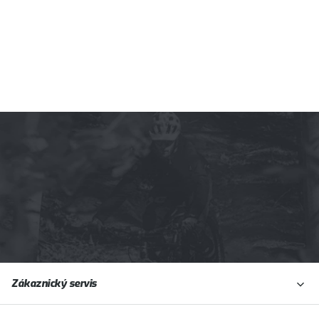
Z
Zákaznický servis
á
p