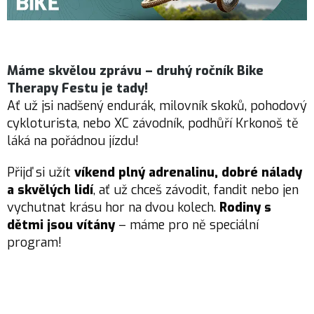
Máme skvělou zprávu – druhý ročník
Bike
Therapy Festu
je tady!
Ať už jsi nadšený endurák, milovník skoků, pohodový
cykloturista, nebo XC závodník, podhůří Krkonoš tě
láká na pořádnou jízdu!
Přijď si užít
víkend plný adrenalinu, dobré nálady
a skvělých lidí
, ať už chceš závodit, fandit nebo jen
vychutnat krásu hor na dvou kolech.
Rodiny s
dětmi jsou vítány
– máme pro ně speciální
program!