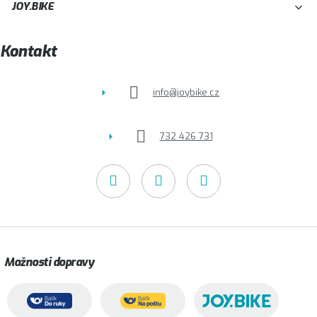
JOY.BIKE
a
t
Kontakt
í
info
@
joybike.cz
732 426 731
Možnosti dopravy