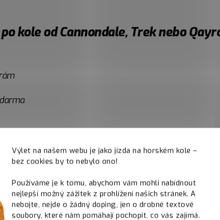
 po kole od Cannondale, Trek nebo Qayr
 rám
 zdarma
Výlet na našem webu je jako jízda na horském kole –
bez cookies by to nebylo ono!
m?
Tady ti všechno řekneme
.
Používáme je k tomu, abychom vám mohli nabídnout
nejlepší možný zážitek z prohlížení našich stránek. A
nebojte, nejde o žádný doping, jen o drobné textové
soubory, které nám pomáhají pochopit, co vás zajímá.