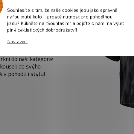
Souhlasíte s tím, že naše cookies jsou jako správně
nafouknuté kolo – prostě nutnost pro pohodlnou
jízdu? Klikněte na "Souhlasím" a pojďte s námi na výlet
plný cyklistických dobrodružství!
Nastavení
, stylovej dres nebo nový
Mrkni do naší kategorie
j kousek do svýho
š v pohodlí i stylu!