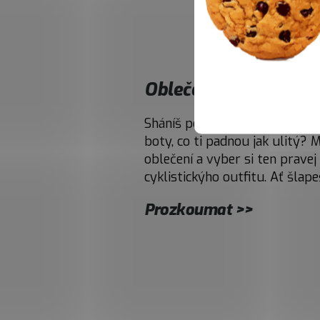
Oblečení na kolo
Sháníš pohodlný cyklo kraťasy
boty, co ti padnou jak ulitý? 
oblečení a vyber si ten prave
cyklistickýho outfitu. Ať šlape
Prozkoumat >>