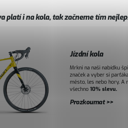
a platí i na kola, tak začneme tím nejle
Jízdní kola
Mrkni na naši nabídku š
značek a vyber si parťáka
město, les nebo hory. A 
všechno
10% slevu.
Prozkoumat >>