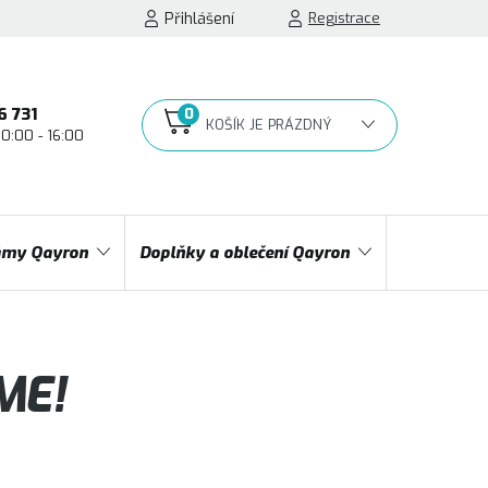
Přihlášení
Registrace
6 731
10:00 - 16:00
NÁKUPNÍ
KOŠÍK
my Qayron
Doplňky a oblečení Qayron
ME!