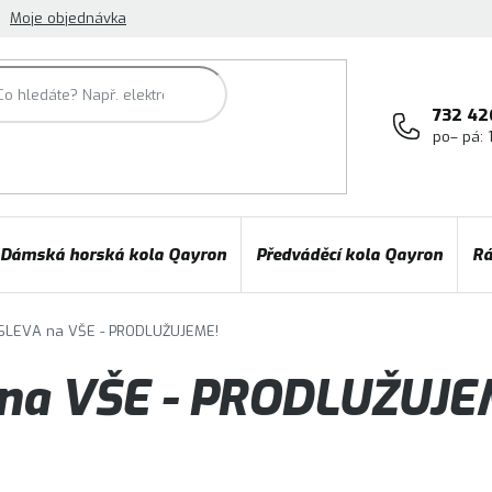
Moje objednávka
732 42
po– pá: 
Dámská horská kola Qayron
Předváděcí kola Qayron
Rá
SLEVA na VŠE - PRODLUŽUJEME!
na VŠE - PRODLUŽUJE