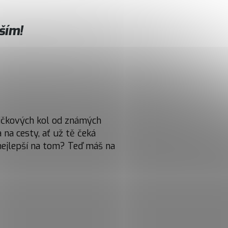
pším!
pičkových kol od známých
 na cesty, ať už tě čeká
nejlepší na tom? Teď máš na