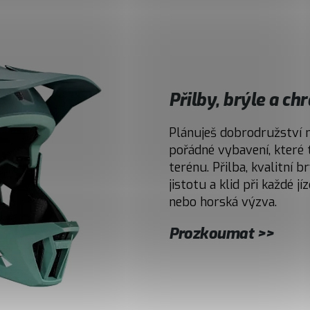
Přilby, brýle a ch
Plánuješ dobrodružství 
pořádné vybavení, které 
terénu. Přilba, kvalitní b
jistotu a klid při každé jí
nebo horská výzva.
Prozkoumat >>