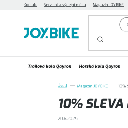
Přejít
Kontakt
Servisní a výdejní místa
Magazín JOY.BIKE
na
obsah
Trailová kola Qayron
Horská kola Qayron
Magazín JOY.BIKE
10% 
10% SLEVA 
20.6.2025