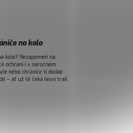
rániče na kolo
na kole? Nezapomeň na
tě ochrání i v náročném
rýle nebo chrániče ti dodají
zdě – ať už tě čeká lesní trail