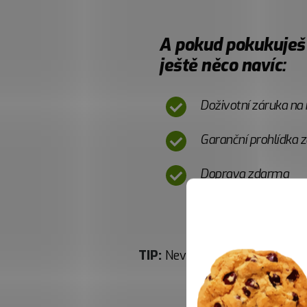
A pokud pokukuješ
ještě něco navíc:
Doživotní záruka na
Garanční prohlídka
Doprava zdarma
TIP:
Nevíš jak začít s výběre