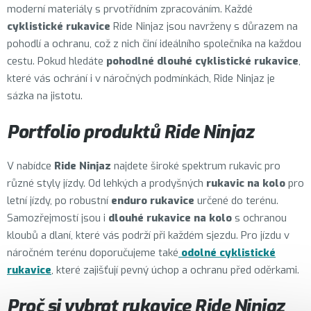
moderní materiály s prvotřídním zpracováním. Každé
cyklistické rukavice
Ride Ninjaz jsou navrženy s důrazem na
pohodlí a ochranu, což z nich činí ideálního společníka na každou
cestu. Pokud hledáte
pohodlné dlouhé cyklistické rukavice
,
které vás ochrání i v náročných podmínkách, Ride Ninjaz je
sázka na jistotu.
Portfolio produktů Ride Ninjaz
V nabídce
Ride Ninjaz
najdete široké spektrum rukavic pro
různé styly jízdy. Od lehkých a prodyšných
rukavic na kolo
pro
letní jízdy, po robustní
enduro rukavice
určené do terénu.
Samozřejmostí jsou i
dlouhé rukavice na kolo
s ochranou
kloubů a dlaní, které vás podrží při každém sjezdu. Pro jízdu v
náročném terénu doporučujeme také
odolné cyklistické
rukavice
, které zajišťují pevný úchop a ochranu před oděrkami.
Proč si vybrat rukavice Ride Ninjaz