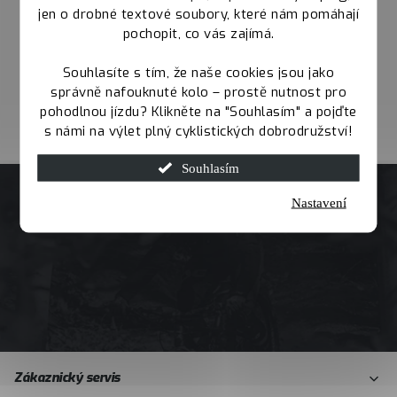
jen o drobné textové soubory, které nám pomáhají
pochopit, co vás zajímá.
Souhlasíte s tím, že naše cookies jsou jako
správně nafouknuté kolo – prostě nutnost pro
pohodlnou jízdu? Klikněte na "Souhlasím" a pojďte
s námi na výlet plný cyklistických dobrodružství!
Souhlasím
Nastavení
Z
Zákaznický servis
á