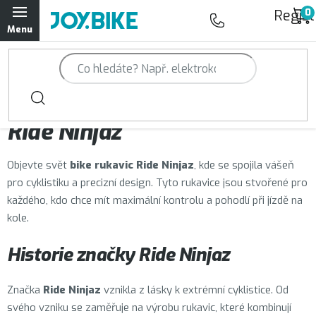
Přejít
Regist
na
obsah
Trailová kola Qayron
Horská kola Qayron
Prodávané značky
Ride Ninjaz
Dámská horská kola Qayron
Objevte svět
bike rukavic Ride Ninjaz
, kde se spojila vášeň
Předváděcí kola Qayron
pro cyklistiku a precizní design. Tyto rukavice jsou stvořené pro
každého, kdo chce mít maximální kontrolu a pohodlí při jízdě na
Rámy Qayron
kole.
Doplňky a oblečení Qayron
Historie značky Ride Ninjaz
Kontakt
Servisní a výdejní místa
Magazín JOY.BIKE
Značka
Ride Ninjaz
vznikla z lásky k extrémní cyklistice. Od
svého vzniku se zaměřuje na výrobu rukavic, které kombinují
Moje objednávka