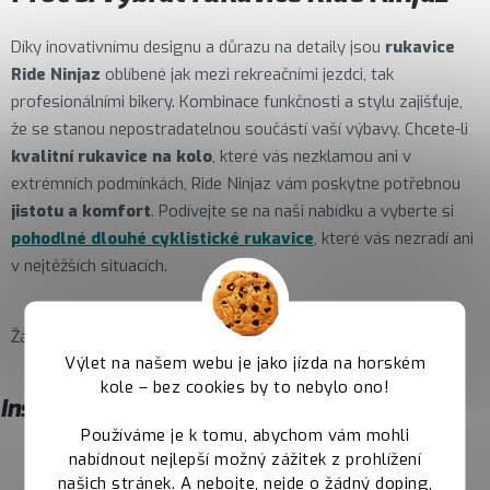
Díky inovativnímu designu a důrazu na detaily jsou
rukavice
Ride Ninjaz
oblíbené jak mezi rekreačními jezdci, tak
profesionálními bikery. Kombinace funkčnosti a stylu zajišťuje,
že se stanou nepostradatelnou součástí vaší výbavy. Chcete-li
kvalitní rukavice na kolo
, které vás nezklamou ani v
extrémních podmínkách, Ride Ninjaz vám poskytne potřebnou
jistotu a komfort
. Podívejte se na naši nabídku a vyberte si
pohodlné dlouhé cyklistické rukavice
, které vás nezradí ani
v nejtěžších situacích.
Žádné produkty značky
Ride Ninjaz
nebyly nalezeny...
Výlet na našem webu je jako jízda na horském
kole – bez cookies by to nebylo ono!
Instagram
Používáme je k tomu, abychom vám mohli
nabídnout nejlepší možný zážitek z prohlížení
našich stránek. A nebojte, nejde o žádný doping,