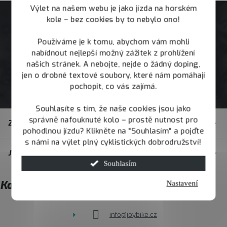
Výlet na našem webu je jako jízda na horském
kole – bez cookies by to nebylo ono!
Používáme je k tomu, abychom vám mohli
nabídnout nejlepší možný zážitek z prohlížení
našich stránek. A nebojte, nejde o žádný doping,
jen o drobné textové soubory, které nám pomáhají
pochopit, co vás zajímá.
Souhlasíte s tím, že naše cookies jsou jako
Z
správně nafouknuté kolo – prostě nutnost pro
Zákaznický servis
á
pohodlnou jízdu? Klikněte na "Souhlasím" a pojďte
s námi na výlet plný cyklistických dobrodružství!
p
JOY.BIKE
a
Souhlasím
t
Kontakt
Nastavení
í
info
@
joybike.cz