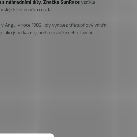
u s náhradními díly
.
Značka
SunRace
vznikla
orských kol značka rostla.
v Anglii v roce 1902, kdy vynalez třístupňový vnitřní
, jako jsou kazety, přehazovačky nebo řazení.