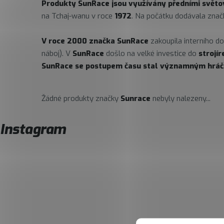
Produkty
SunRace
jsou využívány předními světov
na
Tchaj-wanu v roce
1972
. Na počátku dodávala značk
V roce 2000 značka
SunRace
zakoupila interního d
náboj). V
SunRace
došlo na velké investice
do
strojí
SunRace
se postupem času stal významným hráč
Žádné produkty značky
Sunrace
nebyly nalezeny...
Instagram