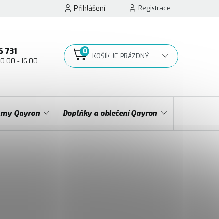
Přihlášení
Registrace
6 731
10:00 - 16:00
NÁKUPNÍ
KOŠÍK
my Qayron
Doplňky a oblečení Qayron