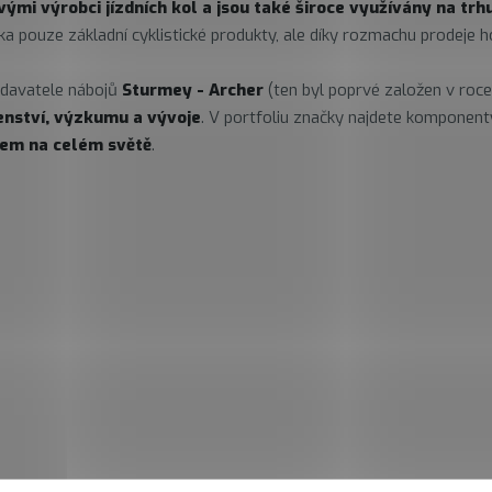
ými výrobci jízdních kol a jsou také široce využívány na trh
a pouze základní cyklistické produkty, ale díky rozmachu prodeje h
odavatele nábojů
Sturmey - Archer
(ten byl poprvé založen v roce 
renství, výzkumu a vývoje
. V portfoliu značky najdete komponenty
em na celém světě
.