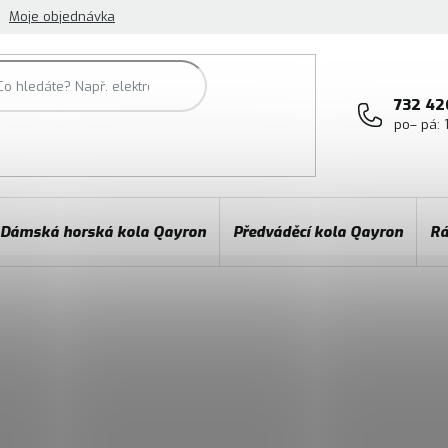
Moje objednávka
732 42
po– pá: 
Dámská horská kola Qayron
Předváděcí kola Qayron
Rá