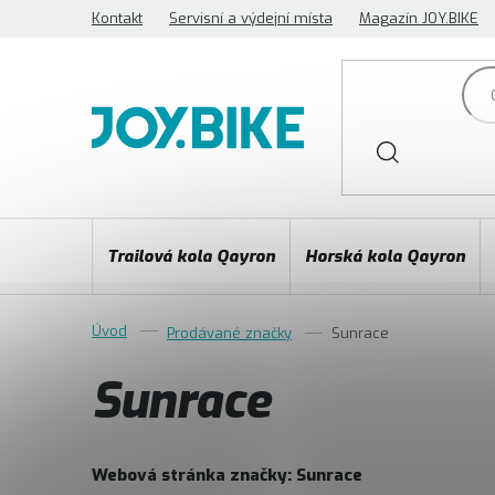
Přejít
Kontakt
Servisní a výdejní místa
Magazín JOY.BIKE
na
obsah
Trailová kola Qayron
Horská kola Qayron
Prodávané značky
Sunrace
Sunrace
Webová stránka značky:
Sunrace