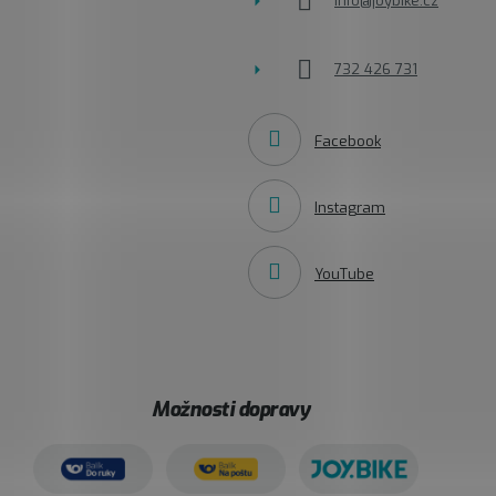
info
@
joybike.cz
732 426 731
Facebook
Instagram
YouTube
Možnosti dopravy