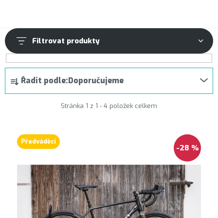
Filtrovat produkty
V
Ř
Řadit podle:
Doporučujeme
ý
a
p
z
Stránka
1
z
1
-
4
položek celkem
i
e
s
n
Předváděcí
p
í
-28 %
r
p
o
r
d
o
u
d