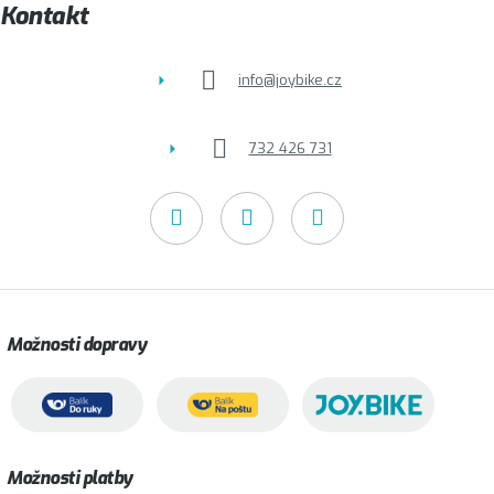
t
Kontakt
í
info
@
joybike.cz
732 426 731
Možnosti dopravy
Možnosti platby