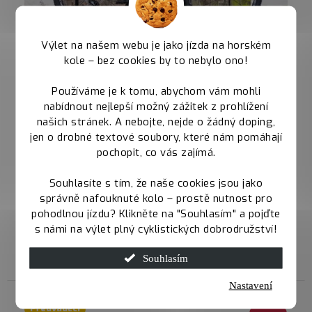
Výlet na našem webu je jako jízda na horském
kole – bez cookies by to nebylo ono!
Používáme je k tomu, abychom vám mohli
nabídnout nejlepší možný zážitek z prohlížení
našich stránek. A nebojte, nejde o žádný doping,
jen o drobné textové soubory, které nám pomáhají
Qayron Ram CrMo Q Limetal (Předváděcí) -
pochopit, co vás zajímá.
vel. L
Souhlasíte s tím, že naše cookies jsou jako
Kolo sloužilo jako předváděcí na výstavách a...
správně nafouknuté kolo – prostě nutnost pro
pohodlnou jízdu? Klikněte na "Souhlasím" a pojďte
49 990 Kč
s námi na výlet plný cyklistických dobrodružství!
39 990 Kč
Skladem
Souhlasím
Nastavení
Předváděcí