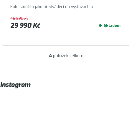
Kolo sloužilo jako předváděcí na výstavách a...
46 990 Kč
29 990 Kč
Skladem
4
položek celkem
O
v
l
á
Instagram
d
a
c
í
p
r