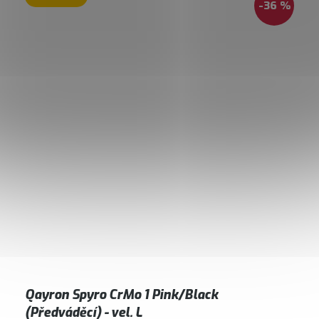
-36 %
Qayron Spyro CrMo 1 Pink/Black
(Předváděcí) - vel. L