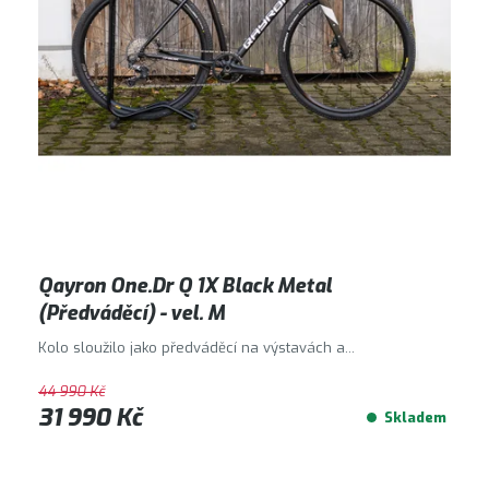
k
u
t
k
ů
t
ů
Qayron One.Dr Q 1X Black Metal
(Předváděcí) - vel. M
Kolo sloužilo jako předváděcí na výstavách a...
44 990 Kč
31 990 Kč
Skladem