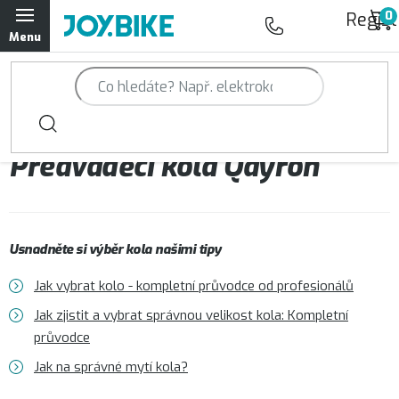
Přejít
Regist
na
obsah
Trailová kola Qayron
Horská kola Qayron
Předváděcí kola Qayron
Dámská horská kola Qayron
Předváděcí kola Qayron
Usnadněte si výběr kola našimi tipy
Rámy Qayron
Jak vybrat kolo - kompletní průvodce od profesionálů
Doplňky a oblečení Qayron
Jak zjistit a vybrat správnou velikost kola: Kompletní
průvodce
Kontakt
Servisní a výdejní místa
Magazín JOY.BIKE
Jak na správné mytí kola?
Moje objednávka