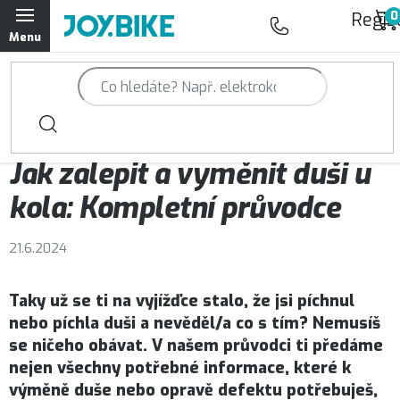
Přejít
Regis
na
obsah
Trailová kola Qayron
Horská kola Qayron
Magazín JOY.BIKE
Jak zalepit a vyměnit duši u
Dámská horská kola Qayron
kola: Kompletní průvodce
Předváděcí kola Qayron
21.6.2024
Rámy Qayron
Taky už se ti na vyjížďce stalo, že jsi píchnul
Doplňky a oblečení Qayron
nebo píchla duši a nevěděl/a co s tím? Nemusíš
se ničeho obávat. V našem průvodci ti předáme
Kontakt
Servisní a výdejní místa
Magazín JOY.BIKE
nejen všechny potřebné informace, které k
výměně duše nebo opravě defektu potřebuješ,
Moje objednávka