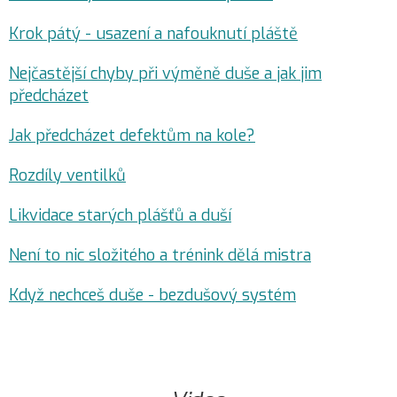
Krok pátý - usazení a nafouknutí pláště
Nejčastější chyby při výměně duše a jak jim
předcházet
Jak předcházet defektům na kole?
Rozdíly ventilků
Likvidace starých plášťů a duší
Není to nic složitého a trénink dělá mistra
Když nechceš duše - bezdušový systém