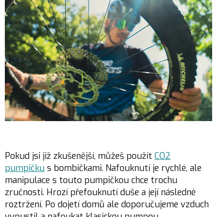
Pokud jsi již zkušenější, můžeš použít
CO2
pumpičku
s bombičkami. Nafouknutí je rychlé, ale
manipulace s touto pumpičkou chce trochu
zručnosti. Hrozí přefouknutí duše a její následné
roztržení. Po dojetí domů ale doporučujeme vzduch
vypustil a nafoukat klasickou pumpou.