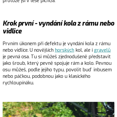
protože jsi v lese píchl/a.
Krok první - vyndání kola z rámu nebo
vidlice
Prvním úkonem při defektu je vyndání kola z rámu
nebo vidlice. U novějších
horských
kol, ale i
gravelů
je pevná osa. Tu si můžeš zjednodušeně představit
jako šroub, který pevně spojuje rám a kolo. Pevnou
osu můžeš, podle jejího typu, povolit buď inbusem
nebo páčkou, podobnou jako u klasického
rychloupínáku.