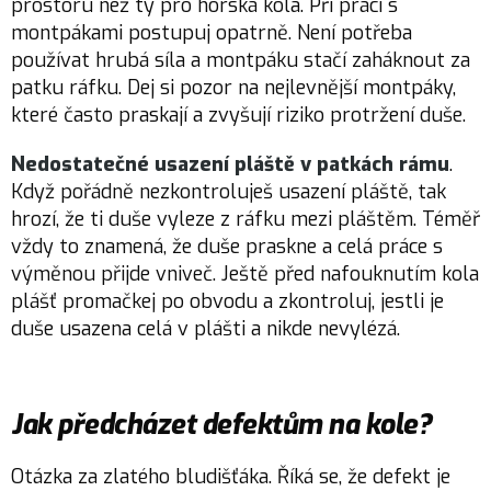
prostoru než ty pro horská kola. Při práci s
montpákami postupuj opatrně. Není potřeba
používat hrubá síla a montpáku stačí zaháknout za
patku ráfku. Dej si pozor na nejlevnější montpáky,
které často praskají a zvyšují riziko protržení duše.
Nedostatečné usazení pláště v patkách rámu
.
Když pořádně nezkontroluješ usazení pláště, tak
hrozí, že ti duše vyleze z ráfku mezi pláštěm. Téměř
vždy to znamená, že duše praskne a celá práce s
výměnou přijde vniveč. Ještě před nafouknutím kola
plášť promačkej po obvodu a zkontroluj, jestli je
duše usazena celá v plášti a nikde nevylézá.
Jak předcházet defektům na kole?
Otázka za zlatého bludišťáka. Říká se, že defekt je