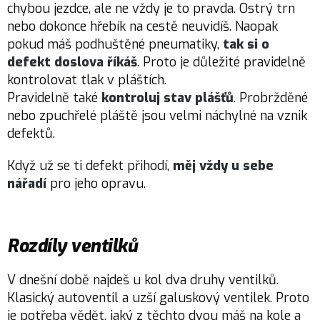
chybou jezdce, ale ne vždy je to pravda. Ostrý trn
nebo dokonce hřebík na cestě neuvidíš. Naopak
pokud máš podhuštěné pneumatiky,
tak si o
defekt doslova říkáš
. Proto je důležité pravidelně
kontrolovat tlak v pláštích.
Pravidelně také
kontroluj stav plášťů
. Probržděné
nebo zpuchřelé pláště jsou velmi náchylné na vznik
defektů.
Když už se ti defekt přihodí,
měj vždy u sebe
nářadí
pro jeho opravu.
Rozdíly ventilků
V dnešní době najdeš u kol dva druhy ventilků.
Klasický autoventil a uzší galuskový ventilek. Proto
je potřeba vědět, jaký z těchto dvou máš na kole a