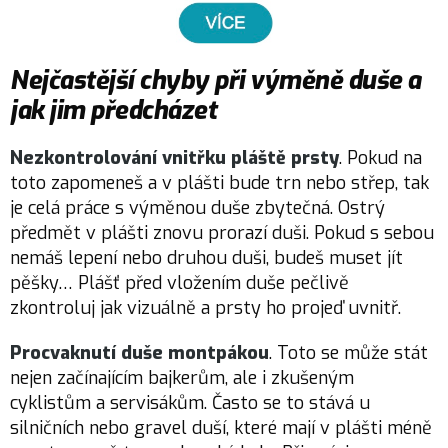
Nejčastější chyby při výměně duše a
jak jim předcházet
Nezkontrolování vnitřku pláště prsty
. Pokud na
toto zapomeneš a v plášti bude trn nebo střep, tak
je celá práce s výměnou duše zbytečná. Ostrý
předmět v plášti znovu prorazí duši. Pokud s sebou
nemáš lepení nebo druhou duši, budeš muset jít
pěšky… Plášť před vložením duše pečlivě
zkontroluj jak vizuálně a prsty ho projeď uvnitř.
Procvaknutí duše montpákou
. Toto se může stát
nejen začínajícím bajkerům, ale i zkušeným
cyklistům a servisákům. Často se to stává u
silničních nebo gravel duší, které mají v plášti méně