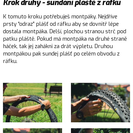
Krok druhý - sundání pláště z ráfku
K tomuto kroku potřebuješ montpáky. Nejdříve
prsty “odraz” plášť od ráfku aby se dovnitř lépe
dostala montpáka. Delší, plochou stranou strč pod
patku pláště. Pokud má montpáka na druhé straně
háček, tak jej zahákni za drát výpletu. Druhou
montpákou pak sundej plášť po celém obvodu z
ráfku.