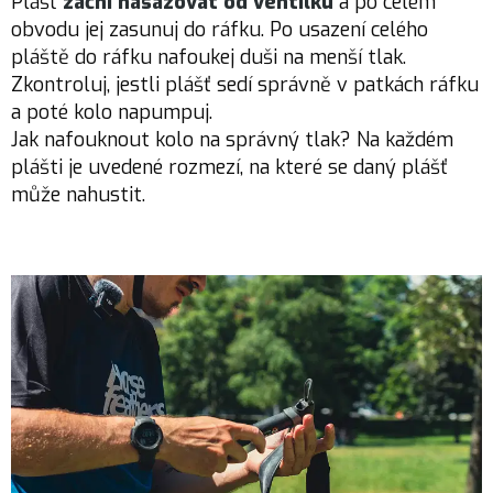
Plášť
začni nasazovat od ventilku
a po celém
obvodu jej zasunuj do ráfku. Po usazení celého
pláště do ráfku nafoukej duši na menší tlak.
Zkontroluj, jestli plášť sedí správně v patkách ráfku
a poté kolo napumpuj.
Jak nafouknout kolo na správný tlak? Na každém
plášti je uvedené rozmezí, na které se daný plášť
může nahustit.