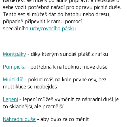
Na defekt se musíš pořádně připravit a neustále u
sebe vozit potřebné nářadí pro opravu píchlé duše.
Tento set si můžeš dát do batohu nebo dresu,
případně připevnit k rámu pomocí
speciálního
uchycovacího pásku
.
Montpáky
- díky kterým sundáš plášť z ráfku
Pumpička
- potřebná k nafouknutí nové duše
Multiklíč
- pokud máš na kole pevné osy, bez
multiklíče se neobejdeš
Lepení
- lepení můžeš vyměnit za náhradní duši, je
to skladnější, ale pracnější
Náhradní duše
- aby bylo za co měnit