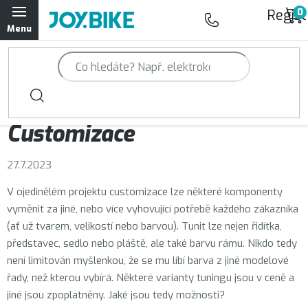
Přejít
Regist
na
obsah
Trailová kola Qayron
Horská kola Qayron
Magazín JOY.BIKE
Customizace
Dámská horská kola Qayron
27.7.2023
Předváděcí kola Qayron
V ojedinělém projektu customizace lze některé komponenty
Rámy Qayron
vyměnit za jiné, nebo více vyhovující potřebě každého zákazníka
(ať už tvarem, velikostí nebo barvou). Tunit lze nejen řidítka,
Doplňky a oblečení Qayron
představec, sedlo nebo pláště, ale také barvu rámu. Nikdo tedy
není limitován myšlenkou, že se mu líbí barva z jiné modelové
řady, než kterou vybírá. Některé varianty tuningu jsou v ceně a
Kontakt
Servisní a výdejní místa
Magazín JOY.BIKE
jiné jsou zpoplatněny. Jaké jsou tedy možnosti?
Moje objednávka