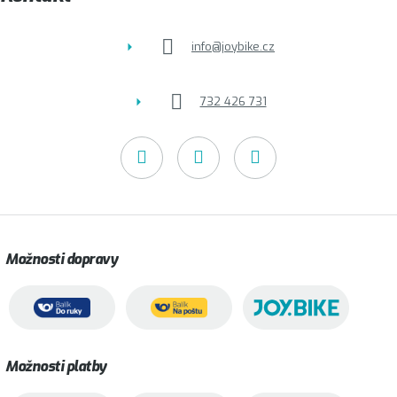
í
info
@
joybike.cz
732 426 731
Možnosti dopravy
Možnosti platby