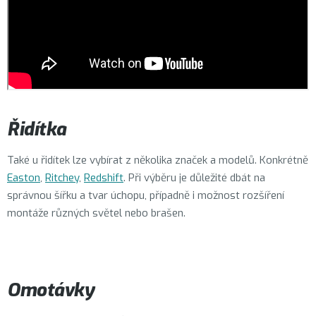
Řidítka
Také u řidítek lze vybírat z několika značek a modelů. Konkrétně
Easton
,
Ritchey
,
Redshift
. Při výběru je důležité dbát na
správnou šířku a tvar úchopu, případně i možnost rozšíření
montáže různých světel nebo brašen.
Omotávky