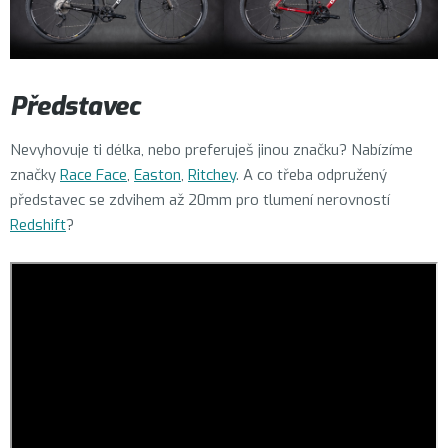
Představec
Nevyhovuje ti délka, nebo preferuješ jinou značku? Nabízíme
značky
Race Face
,
Easton
,
Ritchey
. A co třeba odpružený
představec se zdvihem až 20mm pro tlumení nerovností
Redshift
?