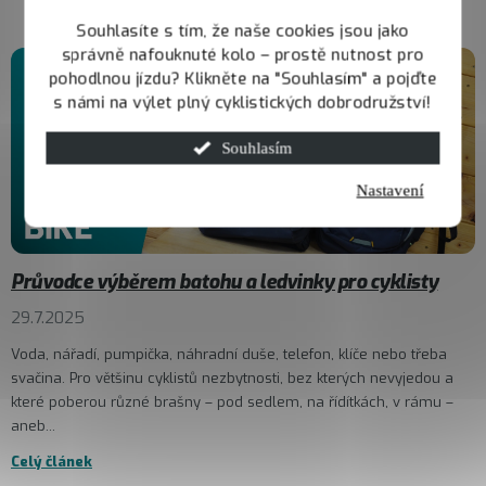
Souhlasíte s tím, že naše cookies jsou jako
správně nafouknuté kolo – prostě nutnost pro
pohodlnou jízdu? Klikněte na "Souhlasím" a pojďte
s námi na výlet plný cyklistických dobrodružství!
Souhlasím
Nastavení
Průvodce výběrem batohu a ledvinky pro cyklisty
29.7.2025
Voda, nářadí, pumpička, náhradní duše, telefon, klíče nebo třeba
svačina. Pro většinu cyklistů nezbytnosti, bez kterých nevyjedou a
které poberou různé brašny – pod sedlem, na řídítkách, v rámu –
aneb...
Celý článek