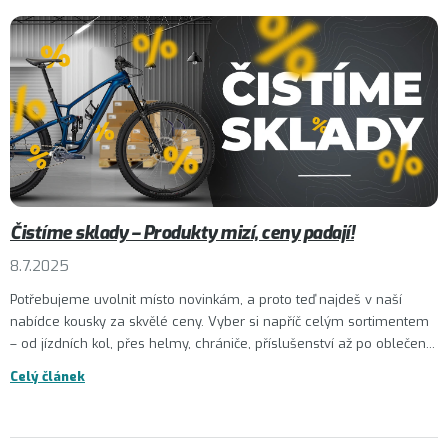
Čistíme sklady – Produkty mizí, ceny padají!
8.7.2025
Potřebujeme uvolnit místo novinkám, a proto teď najdeš v naší
nabídce kousky za skvělé ceny. Vyber si napříč celým sortimentem
– od jízdních kol, přes helmy, chrániče, příslušenství až po oblečen...
Celý článek