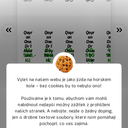
Qayr
Qayr
Qayr
Qayr
Qayr
on
on
on
on
on
One.
One.
One.
One.
One.
Dr 1
Dr 1
Dr
Dr
Dr Q
34
34
50
50
43
Must
Gray
CrMo
CrMo
1X
990,-
990
990
990
990
ard
Meta
Q
Q
Red
Kč
Kč
Kč
Kč
Kč
l
Blac
Lime
k
tal
Meta
TO
TO
TO
TO
TO
l
Výlet na našem webu je jako jízda na horském
CHCI
CHCI
CHCI
CHCI
CHCI
kole – bez cookies by to nebylo ono!
Používáme je k tomu, abychom vám mohli
nabídnout nejlepší možný zážitek z prohlížení
našich stránek. A nebojte, nejde o žádný doping,
jen o drobné textové soubory, které nám pomáhají
pochopit, co vás zajímá.
Podobné články