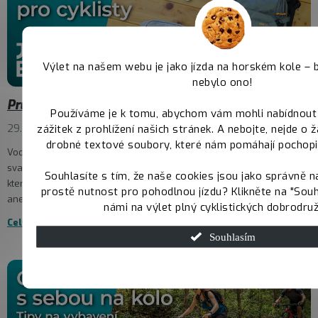
Výlet na našem webu je jako jízda na horském kole – 
nebylo ono!
Průvodce výběrem batohu a ledvinky pro cyklisty
Používáme je k tomu, abychom vám mohli nabídnout
29.7.2025
zážitek z prohlížení našich stránek. A nebojte, nejde o 
drobné textové soubory, které nám pomáhají pochopit
Voda, nářadí, pumpička, náhradní duše, telefon, klíče nebo třeba
svačina. Pro většinu cyklistů nezbytnosti, bez kterých nevyjedou a
Souhlasíte s tím, že naše cookies jsou jako správně 
které poberou různé brašny – pod sedlem, na řídítkách, v rámu –
prostě nutnost pro pohodlnou jízdu? Klikněte na "Souh
aneb...
námi na výlet plný cyklistických dobrodruž
Celý článek
Souhlasím