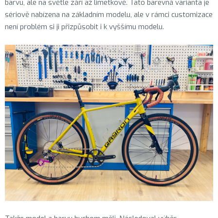
barvu, ale na světle září až limetkově. Tato barevná varianta je
sériově nabízena na základním modelu, ale v rámci customizace
není problém si ji přizpůsobit i k vyššímu modelu.