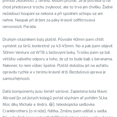
přímou zkušenost z terénu. Musím přiznat, že je potřeba si na
chod představce trochu zvyknout, ale to trvá jen chvilku. Žádné
nežádoucí houpání se nekoná a při spodním úchopu se ani
nehne. Naopak při držení za páky krásně odfiltrovává
nerovnosti. Paráda.
Druhým otazníkem byly pláště. Původní 40mm jsem chtěl
vyměnit za širší, konkrétně za 43-45mm. No a pak jsem objevil
50mm Venture od WTB s béžovými boky. Trošku jsem se bál
většího valivého odporu a toho, že už to bude bajk s beranama.
Nakonec to není vůbec špatné. Pláště dokážou jet na asfaltu
opravdu rychle a v terénu krásně drží. Bezdušová úprava je
samozřejmostí.
Další komponenty jsou téměř sériové. Zapletená kola Mavic
Allroad (jo od jistých kolegů pořád slýchám ať pořídím SLka.
Moc díky Michale a Jindro. 😃), teleskopická sedlovka
Crankbrothers (o ní níže), řidítka. Změnu jsem udělal u sedla.