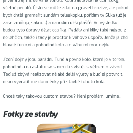
je váha zajímá, se váha tohoto kola zastavila na cca 11,6kg
včetně pedálů. Číslo se může zdát na gravel hrozivé, ale pokud
bych chtěl gramařit sundám teleskopku, pořídím ty SLka (už je
zase zmiňuju, sakra…) a nahodím užší plášťě. Ve výsledku
budou tyto úpravy dělat cca 1kg. Pedály ani kliky také nejsou z
nejlehčích, takže i tady je prostor k váhové úspoře. Jenže já chci
hlavně funkční a pohodlné kolo a o váhu mi moc nejde…
Jízdní dojmy jsou parádní. Tuhé a pevné kolo, které je v terénu
pohodlné a na asfaltu se s ním dá svištět s větrem o závod.
Teď už zbývá realizovat nějaké delší výlety a buď si potvrdit,
nebo vyvrátit mé domněnky při stavbě tohoto kola.
Chceš taky takovou custom stavbu? Není problém, umíme…
Fotky ze stavby