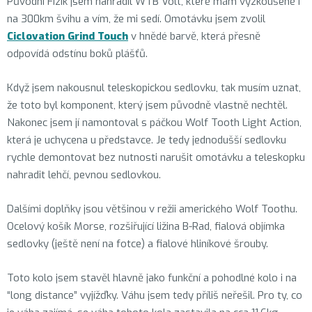
Původní Fizik jsem nahradil WTB Volt, které mám vyzkoušené i
na 300km švihu a vím, že mi sedí. Omotávku jsem zvolil
Ciclovation Grind Touch
v hnědé barvě, která přesně
odpovídá odstínu boků plášťů.
Když jsem nakousnul teleskopickou sedlovku, tak musím uznat,
že toto byl komponent, který jsem původně vlastně nechtěl.
Nakonec jsem jí namontoval s páčkou Wolf Tooth Light Action,
která je uchycena u představce. Je tedy jednodušší sedlovku
rychle demontovat bez nutnosti narušit omotávku a teleskopku
nahradit lehčí, pevnou sedlovkou.
Dalšími doplňky jsou většinou v režii amerického Wolf Toothu.
Ocelový košík Morse, rozšiřující ližina B-Rad, fialová objímka
sedlovky (ještě není na fotce) a fialové hliníkové šrouby.
Toto kolo jsem stavěl hlavně jako funkční a pohodlné kolo i na
“long distance” vyjížďky. Váhu jsem tedy příliš neřešil. Pro ty, co