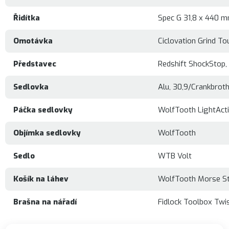
Řidítka
Spec G 31,8 x 440 m
Omotávka
Ciclovation Grind To
Představec
Redshift ShockStop
Sedlovka
Alu, 30,9/Crankbrot
Páčka sedlovky
WolfTooth LightAct
Objímka sedlovky
WolfTooth
Sedlo
WTB Volt
Košík na láhev
WolfTooth Morse St
Brašna na nářadí
Fidlock Toolbox Twi