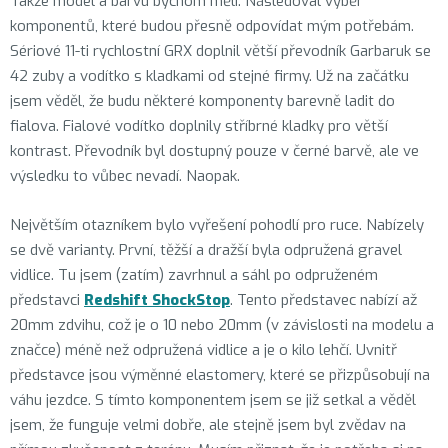
Takže model a barvu bychom měli. Následoval výběr
komponentů, které budou přesně odpovídat mým potřebám.
Sériové 11-ti rychlostní GRX doplnil větší převodník Garbaruk se
42 zuby a vodítko s kladkami od stejné firmy. Už na začátku
jsem věděl, že budu některé komponenty barevně ladit do
fialova. Fialové vodítko doplnily stříbrné kladky pro větší
kontrast. Převodník byl dostupný pouze v černé barvě, ale ve
výsledku to vůbec nevadí. Naopak.
Největším otazníkem bylo vyřešení pohodlí pro ruce. Nabízely
se dvě varianty. První, těžší a dražší byla odpružená gravel
vidlice. Tu jsem (zatím) zavrhnul a sáhl po odpruženém
představci
Redshift ShockStop
. Tento představec nabízí až
20mm zdvihu, což je o 10 nebo 20mm (v závislosti na modelu a
značce) méně než odpružená vidlice a je o kilo lehčí. Uvnitř
představce jsou výměnné elastomery, které se přizpůsobují na
váhu jezdce. S tímto komponentem jsem se již setkal a věděl
jsem, že funguje velmi dobře, ale stejně jsem byl zvědav na