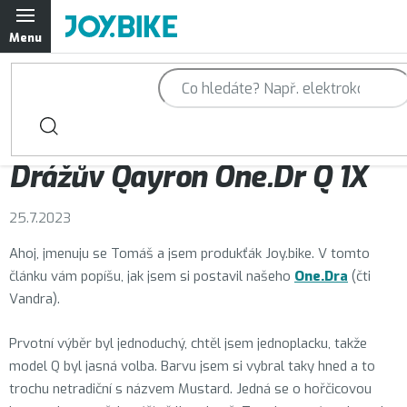
Přejít
na
obsah
Trailová kola Qayron
Horská kola Qayron
Magazín JOY.BIKE
Drážův Qayron One.Dr Q 1X
Dámská horská kola Qayron
25.7.2023
Předváděcí kola Qayron
Ahoj, jmenuju se Tomáš a jsem produkťák Joy.bike. V tomto
Rámy Qayron
článku vám popíšu, jak jsem si postavil našeho
One.Dra
(čti
Vandra).
Doplňky a oblečení Qayron
Prvotní výběr byl jednoduchý, chtěl jsem jednoplacku, takže
model Q byl jasná volba. Barvu jsem si vybral taky hned a to
Kontakt
Servisní a výdejní místa
Magazín JOY.BIKE
Moje ob
trochu netradiční s názvem Mustard. Jedná se o hořčicovou