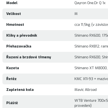
Model
Qayron One.Dr Q 1x
Velikost
M
Hmotnost
cca 11,5kg (v závisl
Kliky a převodník
Shimano RX600, 175
Přehazovačka
Shimano RX812, ram
Řazení a brzdové třmeny
Shimano RX600,
Shi
Kazeta
Shimano XT M8000, 
Řetěz
KMC X11-93 + mazivo
Zapletená kola
Mavic Allroad
WTB Venture 700x5
Pláště
provedení)