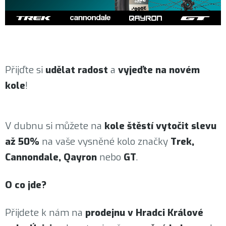
Přijďte si
udělat radost
a
vyjeďte na novém
kole
!
V dubnu si můžete na
kole štěstí vytočit slevu
až 50%
na vaše vysněné kolo značky
Trek,
Cannondale, Qayron
nebo
GT
.
O co jde?
Přijdete k nám na
prodejnu v Hradci Králové