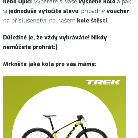
nebo Úpici
, vyberete si vaše
vysněné kolo
a pak
si
jednoduše vytočíte slevu
, případně
voucher
na příslušenství, na našem
kole štěstí
.
Důležité je, že vždy vyhráváte! Nikdy
nemůžete prohrát:)
Mrkněte jaká kola pro vás máme: