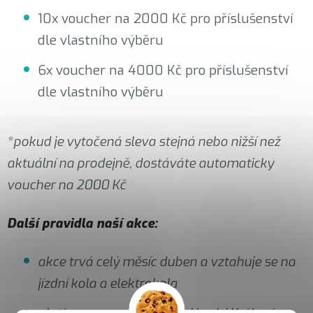
10x voucher na 2000 Kč pro příslušenství
dle vlastního výběru
6x voucher na 4000 Kč pro příslušenství
dle vlastního výběru
*pokud je vytočená sleva stejná nebo nižší než
aktuální na prodejně, dostáváte automaticky
voucher na 2000 Kč
Další pravidla naší akce:
akce trvá celý měsíc duben a vztahuje se na
jízdní kola a elektrokola