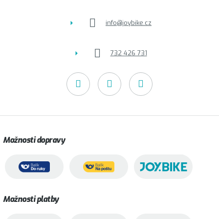
í
info
@
joybike.cz
732 426 731
Možnosti dopravy
Možnosti platby