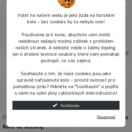
platí pouze na prodejně v Hradci Králové a
Úpici
Výlet na našem webu je jako jízda na horském
sleva se počítá z původní ceny a pouze na
kole – bez cookies by to nebylo ono!
skladová kola na prodejně
Používáme je k tomu, abychom vám mohli
nabídnout nejlepší možný zážitek z prohlížení
každý účastník může točit po výběru kola
našich stránek. A nebojte, nejde o žádný doping,
pouze jednou a po vytočení slevy není možné
jen o drobné textové soubory, které nám pomáhají
pochopit, co vás zajímá.
změnit výběr kola
Souhlasíte s tím, že naše cookies jsou jako
kolo štěstí se musí alespoň jednou otočit
správně nafouknuté kolo – prostě nutnost pro
o 360°
pohodlnou jízdu? Klikněte na "Souhlasím" a pojďte
s námi na výlet plný cyklistických dobrodružství!
slevy se nesčítají z aktuálními slevami
Souhlasím
Přijďte si tedy
udělat radost
a vyjeďte na
novém
Nastavení
kole do sezóny.