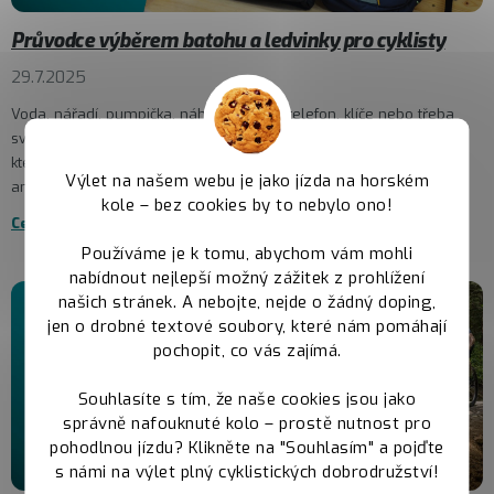
Průvodce výběrem batohu a ledvinky pro cyklisty
29.7.2025
Voda, nářadí, pumpička, náhradní duše, telefon, klíče nebo třeba
svačina. Pro většinu cyklistů nezbytnosti, bez kterých nevyjedou a
které poberou různé brašny – pod sedlem, na řídítkách, v rámu –
Výlet na našem webu je jako jízda na horském
aneb...
kole – bez cookies by to nebylo ono!
Celý článek
Používáme je k tomu, abychom vám mohli
nabídnout nejlepší možný zážitek z prohlížení
našich stránek. A nebojte, nejde o žádný doping,
jen o drobné textové soubory, které nám pomáhají
pochopit, co vás zajímá.
Souhlasíte s tím, že naše cookies jsou jako
správně nafouknuté kolo – prostě nutnost pro
pohodlnou jízdu? Klikněte na "Souhlasím" a pojďte
s námi na výlet plný cyklistických dobrodružství!