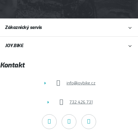
Z
Zákaznický servis
á
p
JOY.BIKE
a
t
Kontakt
í
info
@
joybike.cz
732 426 731