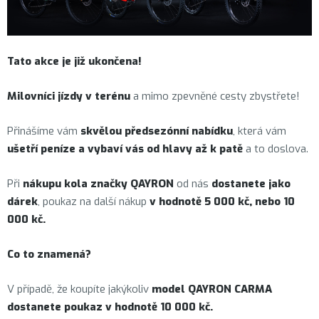
Tato akce je již ukončena!
Milovníci jízdy v terénu
a mimo zpevněné cesty zbystřete!
Přinášíme vám
skvělou předsezónní nabídku
, která vám
ušetří peníze a vybaví vás od hlavy až k patě
a to doslova.
Při
nákupu kola značky QAYRON
od nás
dostanete jako
dárek
, poukaz na další nákup
v hodnotě 5 000 kč, nebo 10
000 kč.
Co to znamená?
V případě, že koupíte jakýkoliv
model QAYRON CARMA
dostanete poukaz v hodnotě 10 000 kč.