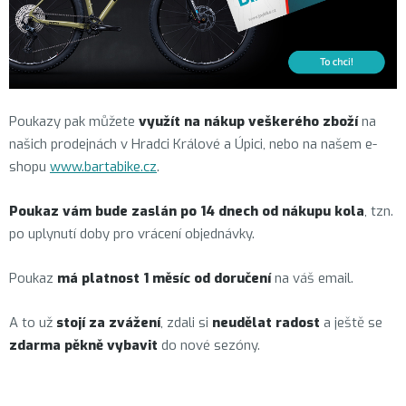
Poukazy pak můžete
využít na nákup veškerého zboží
na
našich prodejnách v Hradci Králové a Úpici, nebo na našem e-
shopu
www.bartabike.cz
.
Poukaz vám bude zaslán po 14 dnech od nákupu kola
, tzn.
po uplynutí doby pro vrácení objednávky.
Poukaz
má platnost 1 měsíc od doručení
na váš email.
A to už
stojí za zvážení
, zdali si
neudělat radost
a ještě se
zdarma pěkně vybavit
do nové sezóny.