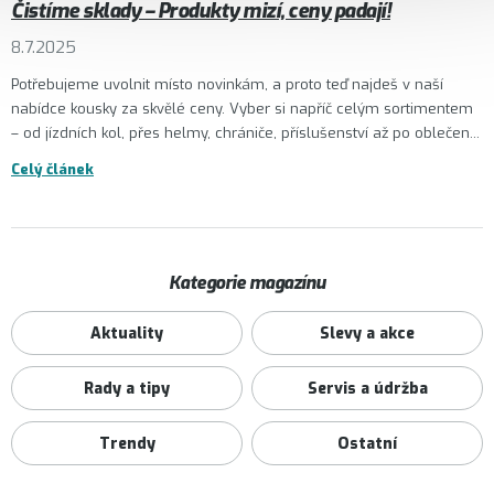
Čistíme sklady – Produkty mizí, ceny padají!
8.7.2025
Potřebujeme uvolnit místo novinkám, a proto teď najdeš v naší
nabídce kousky za skvělé ceny. Vyber si napříč celým sortimentem
– od jízdních kol, přes helmy, chrániče, příslušenství až po oblečen...
Celý článek
Kategorie magazínu
Aktuality
Slevy a akce
Rady a tipy
Servis a údržba
Trendy
Ostatní