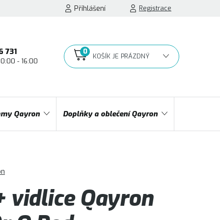
Přihlášení
Registrace
6 731
10:00 - 16:00
NÁKUPNÍ
KOŠÍK
my Qayron
Doplňky a oblečení Qayron
on
 vidlice Qayron