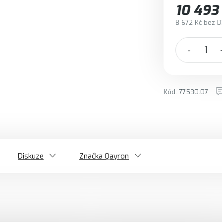
10 493
8 672 Kč bez 
Měrná cena:
Kód:
77530.07
Diskuze
Značka
Qayron