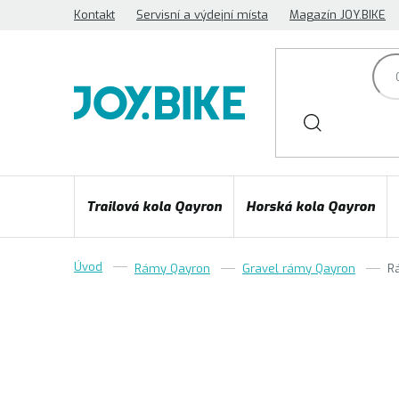
Přejít
Kontakt
Servisní a výdejní místa
Magazín JOY.BIKE
na
obsah
Trailová kola Qayron
Horská kola Qayron
Rámy Qayron
Gravel rámy Qayron
R