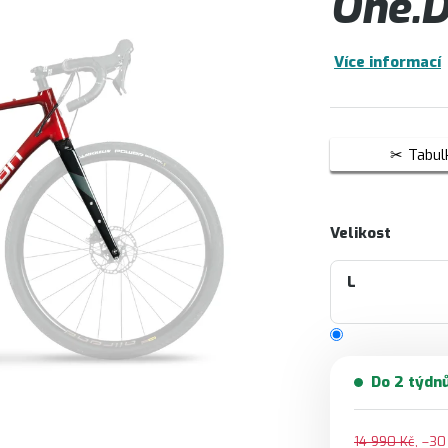
One.D
Více informací
Tabulk
Velikost
L
Do 2 týdn
14 990 Kč
–30