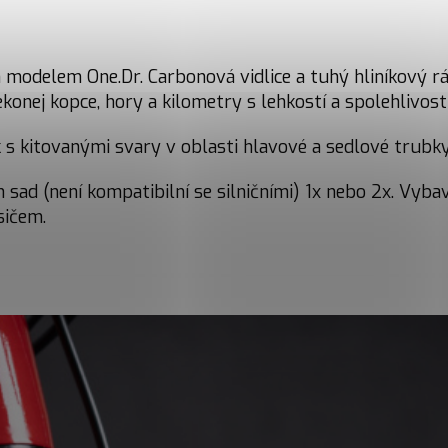
delem One.Dr. Carbonová vidlice a tuhý hliníkový rám n
konej kopce, hory a kilometry s lehkostí a spolehlivostí
s kitovanými svary v oblasti hlavové a sedlové trubk
 sad (není kompatibilní se silničními) 1x nebo 2x. Vyb
sičem.