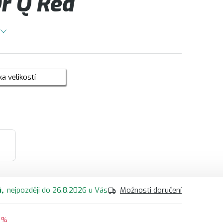
r Q Red
a velikostí
ů
26.8.2026
Možnosti doručení
 %