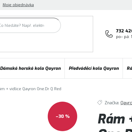
Moje objednávka
732 42
po– pá: 
Dámská horská kola Qayron
Předváděcí kola Qayron
Rá
ám + vidlice Qayron One.Dr Q Red
Značka:
Qayr
Rám +
–30 %