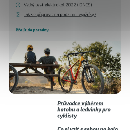
Velký test elektrokol 2022 (iDNES)
Jak se připravit na podzimní vyjížďky?
Přejít do poradny
Průvodce výběrem
batohu a ledvinky pro
cyklisty
Co si vzít s sebou na kolo