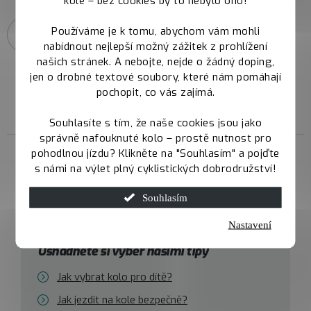
kole – bez cookies by to nebylo ono!
Používáme je k tomu, abychom vám mohli
PŘIDAT KOMENTÁŘ
nabídnout nejlepší možný zážitek z prohlížení
našich stránek. A nebojte, nejde o žádný doping,
jen o drobné textové soubory, které nám pomáhají
pochopit, co vás zajímá.
Souhlasíte s tím, že naše cookies jsou jako
správně nafouknuté kolo – prostě nutnost pro
pohodlnou jízdu? Klikněte na "Souhlasím" a pojďte
s námi na výlet plný cyklistických dobrodružství!
Kolům rozumíme do nejmenšího
detailu
Souhlasím
Nastavení
Usnadněte si výběr našimi tipy
Jak vybrat kolo pro dítě?
Jak jezdit na kole bezpečně?