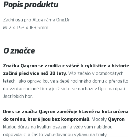
Popis produktu
Zadní osa pro Alloy rámy One.Dr
M12 x 1.5P x 163,5mm
O značce
Značka
Qayron
se zrodila z vášně k cyklistice a historie
začíná před více než 30 lety
. Vše začalo v osmdesátých
letech, jako oprava kol ve sklepě rodinného domu a přerostlo
do vzniku rodinné firmy jejíž sídlo se nachází v Úpici na úpatí
Jestřebích hor.
Dnes se značka Qayron zaměřuje hlavně na kola určena
do terénu, která jsou bez kompromisů
. Modely
Qayron
kladou důraz na kvalitní osazení a vždy vám nabídnou
odpovídající a často vyhledávanou výbavu na traily.