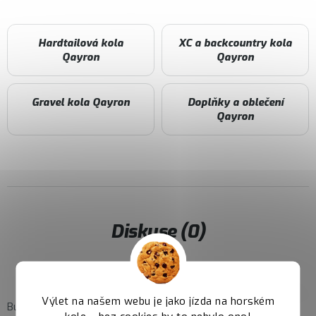
Hardtailová kola
XC a backcountry kola
Qayron
Qayron
Gravel kola Qayron
Doplňky a oblečení
Qayron
Diskuse (0)
Diskuze
Výlet na našem webu je jako jízda na horském
Buďte první, kdo napíše příspěvek k této položce.