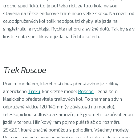
trochu specifická. Co je potřeba říct, že tato kola nejsou
stavěná na těžké endurové tratě nebo velké skoky. Na rozdíl od
celoodpružených kol tolik neodpouští chyby, ale jízda na
singletrailu je rychlejší. Rychle nahoru a svižně dolů. Tak by se v
kostce dala specifikovat jízda na těchto kolech.
Trek Roscoe
Prvním modelem, kterého si dnes představíme je z dílny
amerického
Treku
, konkrétně model
Roscoe
. Jedná se o
klasického představitele trailových kol. To znamená zdvih
odpružené vidlice 120-140mm (v závislosti na modelu),
teleskopickou sedlovku a samozřejmě geometrii uzpůsobenou
jízdě v terénu. Hliníkový rám pojme pláště až do rozměru
29x2,6”, které značně pomůžou s pohodlím. Všechny modely
Roscoe jsou vybaveny pevnými osami a to jak vzadu na rámu,