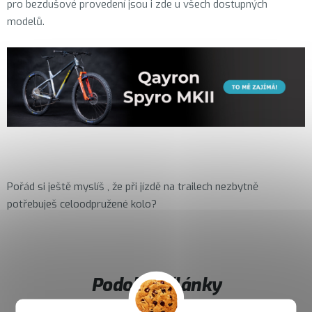
pro bezdušové provedení jsou i zde u všech dostupných
modelů.
Pořád si ještě myslíš , že při jízdě na trailech nezbytně
potřebuješ celoodpružené kolo?
Podobné články