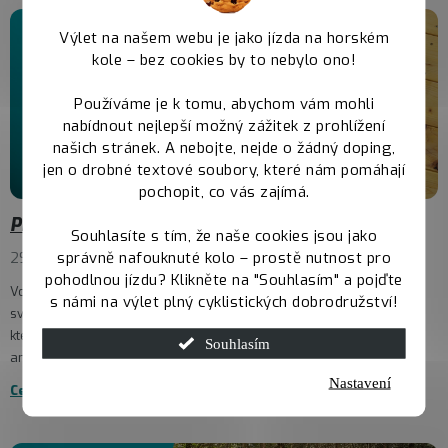
Výlet na našem webu je jako jízda na horském
kole – bez cookies by to nebylo ono!
Používáme je k tomu, abychom vám mohli
nabídnout nejlepší možný zážitek z prohlížení
našich stránek. A nebojte, nejde o žádný doping,
jen o drobné textové soubory, které nám pomáhají
pochopit, co vás zajímá.
Průvodce výběrem batohu a ledvinky pro cyklisty
Souhlasíte s tím, že naše cookies jsou jako
správně nafouknuté kolo – prostě nutnost pro
29.7.2025
pohodlnou jízdu? Klikněte na "Souhlasím" a pojďte
Voda, nářadí, pumpička, náhradní duše, telefon, klíče nebo třeba
s námi na výlet plný cyklistických dobrodružství!
svačina. Pro většinu cyklistů nezbytnosti, bez kterých nevyjedou a
které poberou různé brašny – pod sedlem, na řídítkách, v rámu –
Souhlasím
aneb...
Nastavení
Celý článek