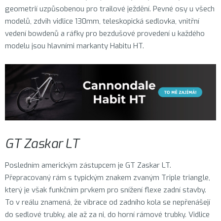
geometrií uzpůsobenou pro trailové ježdění. Pevné osy u všech
modelů, zdvih vidlice 130mm, teleskopická sedlovka, vnitřní
vedení bowdenů a ráfky pro bezdušové provedení u každého
modelu jsou hlavními markanty Habitu HT.
GT Zaskar LT
Posledním americkým zástupcem je GT Zaskar LT.
Přepracovaný rám s typickým znakem zvaným Triple triangle,
který je však funkčním prvkem pro snížení flexe zadní stavby.
To v reálu znamená, že vibrace od zadního kola se nepřenášejí
do sedlové trubky, ale až za ni, do horní rámové trubky. Vidlice