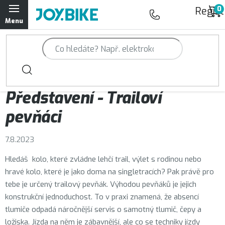
Přejít
Regist
na
obsah
Trailová kola Qayron
Horská kola Qayron
Magazín JOY.BIKE
Představení - Trailoví
Dámská horská kola Qayron
pevňáci
Předváděcí kola Qayron
7.8.2023
Rámy Qayron
Hledáš kolo, které zvládne lehčí trail, výlet s rodinou nebo
hravé kolo, které je jako doma na singletracích? Pak právě pro
Doplňky a oblečení Qayron
tebe je určený trailový pevňák. Výhodou pevňáků je jejich
konstrukční jednoduchost. To v praxi znamená, že absencí
Kontakt
Servisní a výdejní místa
Magazín JOY.BIKE
tlumiče odpadá náročnější servis o samotný tlumič, čepy a
Moje objednávka
ložiska. Jízda na něm je zábavnější, ale co se techniky jízdy