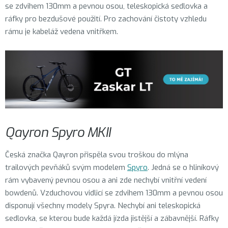
se zdvihem 130mm a pevnou osou, teleskopická sedlovka a
ráfky pro bezdušové použití. Pro zachování čistoty vzhledu
rámu je kabeláž vedena vnitřkem.
Qayron Spyro MKII
Česká značka Qayron přispěla svou troškou do mlýna
trailových pevňáků svým modelem
Spyro
. Jedná se o hliníkový
rám vybavený pevnou osou a ani zde nechybí vnitřní vedení
bowdenů. Vzduchovou vidlicí se zdvihem 130mm a pevnou osou
disponují všechny modely Spyra. Nechybí ani teleskopická
sedlovka, se kterou bude každá jízda jistější a zábavnější. Ráfky