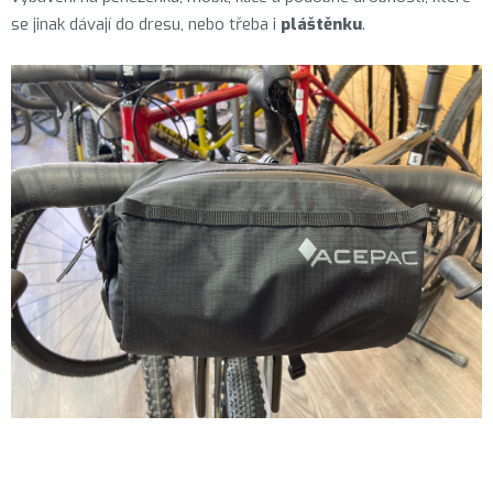
se jinak dávají do dresu, nebo třeba i
pláštěnku
.