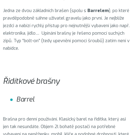
Jedna ze dvou základních brašen (spolu s
Barrelem
), po které
pravděpodobně sáhne uživatel gravelu jako první. Je nejblíže
jezdci a nabízí rychlý přístup pro nejnutnější vybavení jako např.
elektronika, jídlo… Upínání brašny je řešeno pomocí suchých
zipů. Typ “bolt-on” (tedy upevnění pomocí šroubů) zatím není v
nabídce.
Řidítkové brašny
Barrel
Brašna pro denní používání. Klasický barel na řidítka, který asi
jen tak nesundáte. Objem 2l bohatě postačí na potřebné
vybavení na peněženku, mobil, klíče a podobné drobnosti, které