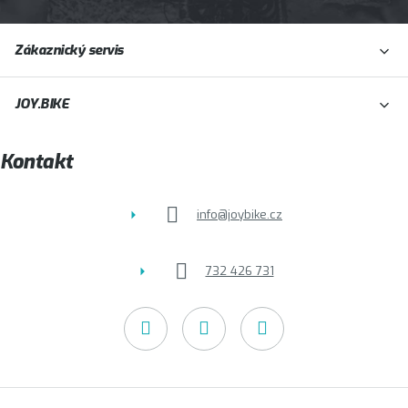
Z
Zákaznický servis
á
p
JOY.BIKE
a
t
Kontakt
í
info
@
joybike.cz
732 426 731