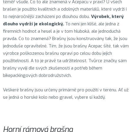
téměř všude. Co to ale znamená v Acepacu v praxi? U všech
brašen je použito kvalitních a odolných materiálů, které vydrží i
to nejnáročnější zacházení po dlouhou dobu.
Výrobek, který
dlouho vydrží je ekologický.
To není jen klišé, ale jedna z
firemních hodnot a hesel a je v tom hluboká, ale jednoduchá
pravda. Co to znamená? Brašny jsou konstruovány tak, že jsou
jednoduše opravitelné. Tím, že jsou brašny Acepac šité, tak vám
výrobce poškozenou brašnu opraví po celou dobu jejich
použitelnosti. A to je právě ta udržitelnost. Tvůrce značky sám
brašny vyvíjí dle svých zkušeností a potřeb během
bikepackingových dobrodružstvích.
Veškeré brašny jsou určeny primárně pro použití v terénu. Ať už
se jedná o horské kolo nebo gravel, vybere si každý.
Horní rámová brašna