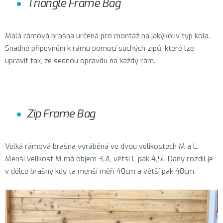
Triangle Frame Bag
Malá rámová brašna určená pro montáž na jakýkoliv typ kola.
Snadné připevnění k rámu pomocí suchých zipů, které lze
upravit tak, že sednou opravdu na každý rám.
Zip Frame Bag
Velká rámová brašna vyráběná ve dvou velikostech M a L.
Menší velikost M má objem 3,7l, větší L pak 4,5l. Daný rozdíl je
v délce brašny kdy ta menší měří 40cm a větší pak 48cm.