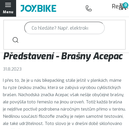
Přejít
Regist
na
obsah
Trailová kola Qayron
Horská kola Qayron
Magazín JOY.BIKE
Představení - Brašny Acepac
Dámská horská kola Qayron
31.8.2023
Předváděcí kola Qayron
I přes to, že je u nás bikepacking stále ještě v plenkách, máme
Rámy Qayron
tu ryze českou značku, která se zabývá výrobou cyklistických
brašen. Náchodská značka Acepac však nešije obyčejné brašny,
Doplňky a oblečení Qayron
ale povýšila toto řemeslo na jinou úroveň. Totiž každá brašna
je nejdříve poctivě podrobena náročným testům přímo v terénu.
Nedílnou součástí filozofie značky je nejen samotné testování,
Kontakt
Servisní a výdejní místa
Magazín JOY.BIKE
ale také udržitelnost. Toto slovo je v dnešní době skloňováno
Moje objednávka