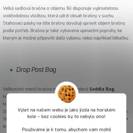
Velká sedlová brašna o objemu 16l disponuje vyjímatelnou
voděodolnou vložkou, která udrží obsah brašny v suchu.
Stahovací pásky na těle brašny dovolují upravit objem brašny
podle potřeb. Brašna je také vybavena upínacími popruhy, ke
kterým je možné připevnit další výbavu, nebo například blikačku.
Drop Post Bag
Velikostně menší brašna než výše uvedená
Saddle Bag
,
konkrétně disponuje objemem 7l. Je konstruována tak, že je
kompatibilní s teleskopickými sedlovkami a navíc nepotřebuje
Výlet na našem webu je jako jízda na horském
žádnou redukci montující se na její pístnici. Upínání je řešeno tak,
kole – bez cookies by to nebylo ono!
že se stahovací pásky provléknou za lyžiny sedla. I tato brašna
je vybavena vyjímatelnou vodotěsnou vložkou.
Používáme je k tomu, abychom vám mohli