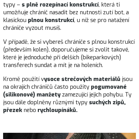
typy –
s plně rozepínací konstrukcí
, která ti
umožňuje chránič nasadit bez nutnosti zutí bot, a
klasickou
plnou konstrukcí
, u níž se pro natažení
chrániče vyzout musíš.
V případě, že si vybereš chrániče s plnou konstrukcí
(především kolen), doporučujeme si zvolit takové,
které je jednoduché při delších (bikeparkových)
transferech sundat a mít je na holeních.
Kromě použití v
ysoce strečových materiálů
jsou
na okrajích chráničů často použity
pogumované
(silikonové) manžety
zamezující jejich pohybu. Ty
jsou dále doplněny různými typy
suchých zipů,
přezek
nebo
rychloupínáků.