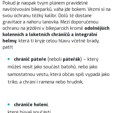
Pokud je naopak tvým plánem pravidelné
navštěvování bikeparků, váha jde bokem. Vezmi si na
svou ochranu těžký kalibr. Dolů tě dostane
gravitace a nahoru lanovka. Mezi doporučenou
ochranu na ježdění v bikeparcích kromě
odolnějších
kolenních a loketních chráničů a integrální
helmy
, která ti kryje celou hlavu včetně brady,
patří:
chránič páteře
(neboli
páteřák
) – který
můžeš nosit jako součást batohů, nebo jako
samostatnou vestu, která občas spíš vypadá jako
triko, a chrání i ramena nebo hrudník,
chrániče holení
,
které bývají součástí