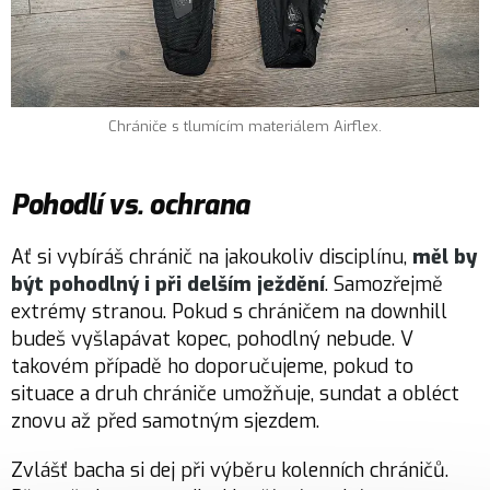
Chrániče s tlumícím materiálem Airflex.
Pohodlí vs. ochrana
Ať si vybíráš chránič na jakoukoliv disciplínu,
měl by
být pohodlný i při delším ježdění
. Samozřejmě
extrémy stranou. Pokud s chráničem na downhill
budeš vyšlapávat kopec, pohodlný nebude. V
takovém případě ho doporučujeme, pokud to
situace a druh chrániče umožňuje, sundat a obléct
znovu až před samotným sjezdem.
Zvlášť bacha si dej při výběru kolenních chráničů.