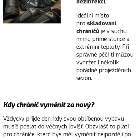
dezinfekci
.
Ideální místo
pro
skladování
chráničů
je v suchu,
mimo přímé slunce a
extrémní teploty. Při
správné péči ti můžou
vydržet i několik
pořádně proježděních
sezón.
Kdy chránič vyměnit za nový?
Vždycky přijde den, kdy svou oblíbenou výbavu
musíš poslat do věčných lovišť. Obzvlášť to platí
pro chrániče, které bys měl vyměnit nejpozději po