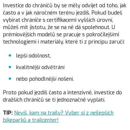
Investice do chráničů by se měly odvíjet od toho, jak
často a v jak náročném terénu jezdíš. Pokud budeš
vybírat chrániče s certifikacemi vyšších úrovní,
můžeš mít jistotu, že se na ně dá spolehnout. U
prémiovějších modelů se pracuje s pokročilejšími
technologiemi i materiály, které ti z principu zaručí:
lepší odolnost,
kvalitnější odvětrání
nebo pohodlnější nošení.
Proto pokud jezdíš často a intenzivně, investice do
dražších chráničů se ti jednoznačně vyplatí.
TIP:
Nevíš, kam na traily? Vyber si z nejlepších
bikeparků a trailcenter!