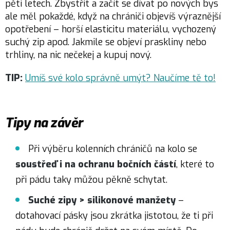
pěti letech. Zbystřit a začít se dívat po nových bys
ale měl pokaždé, když na chrániči objevíš výraznější
opotřebení – horší elasticitu materiálu, vychozený
suchý zip apod. Jakmile se objeví praskliny nebo
trhliny, na nic nečekej a kupuj nový.
TIP:
Umíš své kolo správně umýt? Naučíme tě to!
Tipy na závěr
Při výběru kolenních chráničů na kolo se
soustřeď i na ochranu bočních částí
, které to
při pádu taky můžou pěkně schytat.
Suché zipy > silikonové manžety
–
dotahovací pásky jsou zkrátka jistotou, že ti při