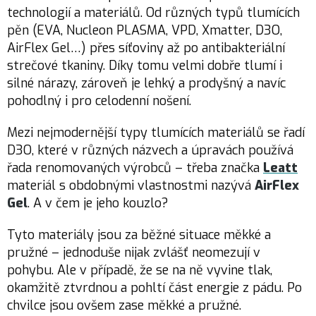
technologií a materiálů. Od různých typů tlumících
pěn (EVA, Nucleon PLASMA, VPD, Xmatter, D3O,
AirFlex Gel…) přes síťoviny až po antibakteriální
strečové tkaniny. Díky tomu velmi dobře tlumí i
silné nárazy, zároveň je lehký a prodyšný a navíc
pohodlný i pro celodenní nošení.
Mezi nejmodernější typy tlumících materiálů se řadí
D3O, které v různých názvech a úpravách používá
řada renomovaných výrobců – třeba značka
Leatt
materiál s obdobnými vlastnostmi nazývá
AirFlex
Gel
. A v čem je jeho kouzlo?
Tyto materiály jsou za běžné situace měkké a
pružné – jednoduše nijak zvlášť neomezují v
pohybu. Ale v případě, že se na ně vyvine tlak,
okamžitě ztvrdnou a pohltí část energie z pádu. Po
chvilce jsou ovšem zase měkké a pružné.