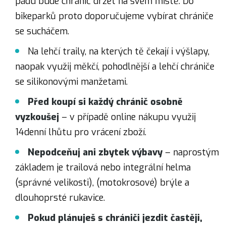
pádu bude chránič držet na svém místě. Do
bikeparků proto doporučujeme vybírat chrániče
se sucháčem.
Na lehčí traily, na kterých tě čekají i výšlapy,
naopak využij měkčí, pohodlnější a lehčí chrániče
se silikonovými manžetami.
Před koupí si každý chránič osobně
vyzkoušej
– v případě online nákupu využij
14denní lhůtu pro vrácení zboží.
Nepodceňuj ani zbytek výbavy
– naprostým
základem je trailová nebo integrální helma
(správné velikosti), (motokrosové) brýle a
dlouhoprsté rukavice.
Pokud plánuješ s chrániči jezdit častěji,