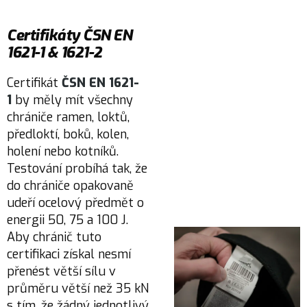
Certifikáty ČSN EN
1621-1 & 1621-2
Certifikát
ČSN EN 1621-
1
by měly mít všechny
chrániče ramen, loktů,
předloktí, boků, kolen,
holení nebo kotníků.
Testování probíhá tak, že
do chrániče opakovaně
udeří ocelový předmět o
energii 50, 75 a 100 J.
Aby chránič tuto
certifikaci získal nesmí
přenést větší sílu v
průměru větší než 35 kN
s tím, že žádný jednotlivý