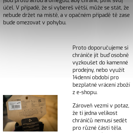
jsou proto alfou a omegou, aby chránič plnil svůj
účel. V případě, že si vybereš větší, může se stát, že
nebude držet na místě, a v opačném případě tě zase
bude omezovat v pohybu.
Proto doporučujeme si
chrániče jít buď osobně
vyzkoušet do kamenné
prodejny, nebo využít
14denní období pro
bezplatné vrácení zboží
z e-shopu.
Zároveň vezmi v potaz,
že ti jedna velikost
chráničů nemusí sedět
pro různé části těla.