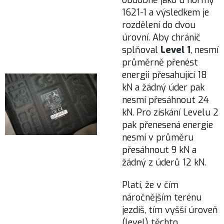
obdobně jako u normy
1621-1 a výsledkem je
rozdělení do dvou
úrovní. Aby chránič
splňoval
Level 1
, nesmí
průměrně přenést
energii přesahující 18
kN a žádný úder pak
nesmí přesáhnout 24
kN. Pro získání Levelu 2
pak přenesená energie
nesmí v průměru
přesáhnout 9 kN a
žádný z úderů 12 kN.
Platí, že v čím
náročnějším terénu
jezdíš, tím vyšší úroveň
(level) těchto