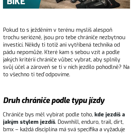
Pokud to s ježděním v terénu myslíš alespoň
trochu seriózně, jsou pro tebe chrániče nezbytnou
investicí. Někdy ti totiž ani vytříbená technika od
pádu nepomůže. Které kam s sebou vzít a podle
jakých kritérií chrániče vůbec vybrat, aby splnily
svůj účel a zároveň se ti v nich jezdilo pohodlně? Na
to všechno ti teď odpovíme.
Druh chrániče podle typu jízdy
Chrániče bys měl vybírat podle toho,
kde jezdíš a
jakým stylem jezdíš
. Downhill, enduro, trail, dirt,
bmx – každá disciplína má svá specifika a vyžaduje