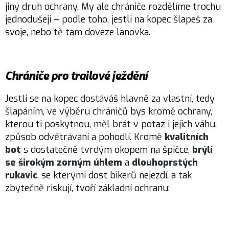
jiný druh ochrany. My ale chrániče rozdělíme trochu
jednodušeji – podle toho, jestli na kopec šlapeš za
svoje, nebo tě tam doveze lanovka.
Chrániče pro trailové ježdění
Jestli se na kopec dostáváš hlavně za vlastní, tedy
šlapáním, ve výběru chráničů bys kromě ochrany,
kterou ti poskytnou, měl brát v potaz i jejich váhu,
způsob odvětrávání a pohodlí. Kromě
kvalitních
bot
s dostatečně tvrdým okopem na špičce,
brýlí
se širokým zorným úhlem
a
dlouhoprstých
rukavic
, se kterými dost bikerů nejezdí, a tak
zbytečně riskují, tvoří základní ochranu: