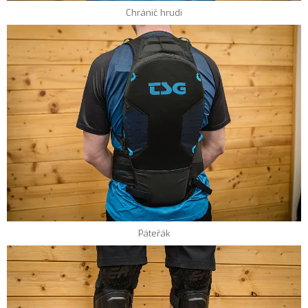
Chránič hrudi
Páteřák