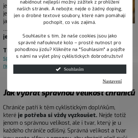
nabídnout nejlepší možný zážitek z prohlížení
je přizpůsobivý –
našich stránek. A nebojte, nejde o žádný doping,
jednoduše ti musí sedět
jen o drobné textové soubory, které nám pomáhají
jako prdel na hrnec;
pochopit, co vás zajímá.
…
a sedí tvému stylu
Souhlasíte s tím, že naše cookies jsou jako
ježdění
.
správně nafouknuté kolo – prostě nutnost pro
pohodlnou jízdu? Klikněte na "Souhlasím" a pojďte
TIP:
Zjisti, jak svoje kolo
s námi na výlet plný cyklistických dobrodružství!
správně udržovat v tom
nejlepším stavu
Souhlasím
Nastavení
Jak vybrat správnou velikost chráničů
Chrániče patří k těm cyklistickým doplňkům,
které
je potřeba si vždy vyzkoušet.
Nejde totiž
jenom o správnou velikost, ale i tvar, který je u
každého chrániče odlišný. Správná velikost a tvar