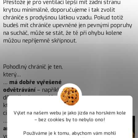
Přestože je pro ventilaci lepší mít zadní stranu
krytou minimálně, doporučujeme i tak zvolit
chrániče s prodyšnou látkou vzadu. Pokud totiž
budeš mít chrániče upevněné jen pevnými popruhy
na sucháč, může se stát, že tě při ohybu kolene
můžou nepříjemně skřípnout.
Pohodlný chránič je ten,
který…
…
má dobře vyřešené
odvětrávání
– například
díky síťovým panelům,
které umožňují dobrou
cirkulaci vzduchu;
Výlet na našem webu je jako jízda na horském kole
– bez cookies by to nebylo ono!
…
respektuje tvou
anatomii
, není příliš
Používáme je k tomu, abychom vám mohli
volný ani těsný, zároveň