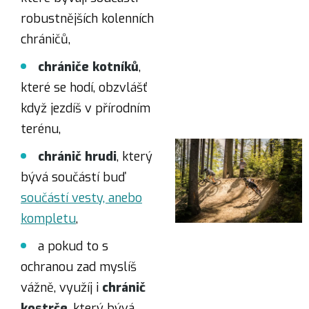
robustnějších kolenních
chráničů,
chrániče kotníků
,
které se hodí, obzvlášť
když jezdíš v přírodním
terénu,
chránič hrudi
, který
bývá součástí buď
součástí vesty, anebo
kompletu
,
a pokud to s
ochranou zad myslíš
vážně, využíj i
chránič
kostrče
, který bývá