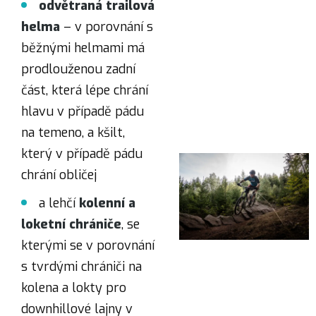
odvětraná trailová
helma
– v porovnání s
běžnými helmami má
prodlouženou zadní
část, která lépe chrání
hlavu v případě pádu
na temeno, a kšilt,
který v případě pádu
chrání obličej
a lehčí
kolenní a
loketní chrániče
, se
kterými se v porovnání
s tvrdými chrániči na
kolena a lokty pro
downhillové lajny v