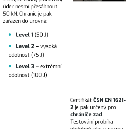
úder nesmí přesáhnout
50 kN. Chránič je pak
zařazen do úrovně:
Level 1
(50 J)
Level 2
– vysoká
odolnost (75 J)
Level 3
– extrémní
odolnost (100 J)
Certifikát
ČSN EN 1621-
2
je pak určený pro
chrániče zad
.
Testování probíhá