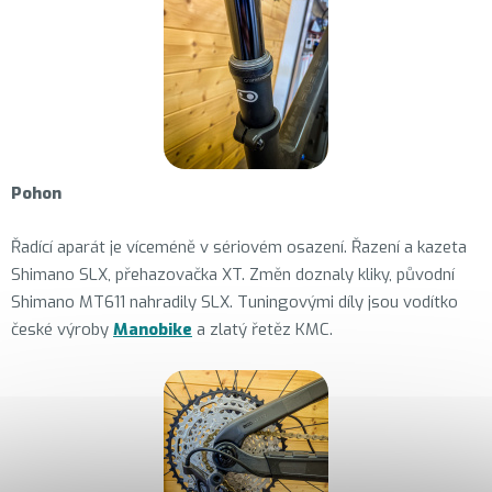
Pohon
Řadící aparát je víceméně v sériovém osazení. Řazení a kazeta
Shimano SLX, přehazovačka XT. Změn doznaly kliky, původní
Shimano MT611 nahradily SLX. Tuningovými díly jsou vodítko
české výroby
Manobike
a zlatý řetěz KMC.