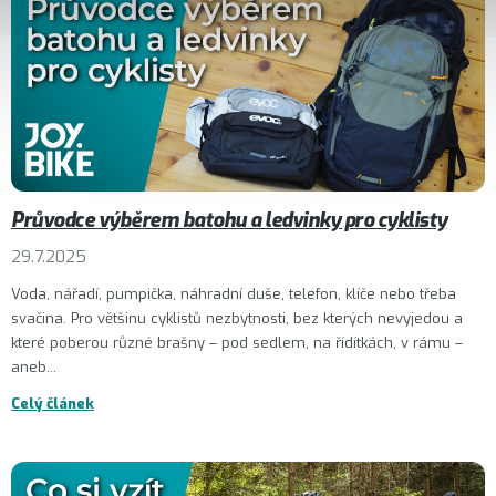
Průvodce výběrem batohu a ledvinky pro cyklisty
29.7.2025
Voda, nářadí, pumpička, náhradní duše, telefon, klíče nebo třeba
svačina. Pro většinu cyklistů nezbytnosti, bez kterých nevyjedou a
které poberou různé brašny – pod sedlem, na řídítkách, v rámu –
aneb...
Celý článek