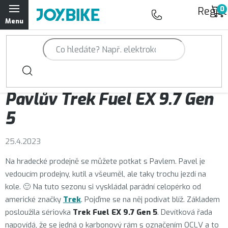
Přejít
Regist
na
obsah
Trailová kola Qayron
Horská kola Qayron
Aktuality
Pavlův Trek Fuel EX 9.7 Gen
Dámská horská kola Qayron
5
Předváděcí kola Qayron
25.4.2023
Rámy Qayron
Na hradecké prodejně se můžete potkat s Pavlem. Pavel je
vedoucím prodejny, kutil a všeuměl, ale taky trochu jezdí na
Doplňky a oblečení Qayron
kole. 🙂 Na tuto sezonu si vyskládal parádní celopérko od
americké značky
Trek
. Pojďme se na něj podívat blíž. Základem
Kontakt
Servisní a výdejní místa
Magazín JOY.BIKE
posloužila sériovka
Trek Fuel EX 9.7 Gen 5
. Devítková řada
Moje objednávka
napovídá, že se jedná o karbonový rám s označením OCLV a to