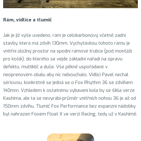
Rám, vidlice a tlumič
Jak je již výše uvedeno, rám je celokarbonový včetně zadní
stavby, která má zdvih 130mm. Vychytávkou tohoto rámu je
vnitřní úložný prostor na spodní rámové trubce (pod montáží
pro košík), do kterého se vejde základní nářadí na opravu
defektu, multiklíč a duše. Vše pěkně uspořádané v
neoprenovém obalu aby nic nebouchalo. Vidlici Pavel nechal
sériovou, konkrétně se jedná se o
Fox Rhythm 36 se zdvihem
140mm. Vzhledem k ostatnímu vybavení kola by se šikla verze
Kashima, ale ta se nevyrábí-průměr vnitřních nohou 36 je až od
150mm zdvihu. Tlumič Fox Performance bez expanzní nádobky
byl nahrazen Foxem Float X ve verzi Racing, tedy už v Kashimě.