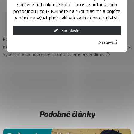
správně nafouknuté kolo – prostě nutnost pro
pohodlnou jízdu? Klikněte na "Souhlasím" a pojďte
s námi na výlet plný cyklistických dobrodružství!
Souhlasím
Pokud bys i ty chtěl vyladit svůj stroj podobně jako Pavel,
Nastavení
neváhej se za námi zastavit na hradecké prodejně. Pomůžeme s
výběrem a samozřejmě i namontujeme a seřídíme. 🙂
Podobné články