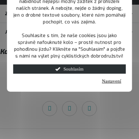
nabídnout nejlepší možný zážitek z prohlížení
Z
našich stránek. A nebojte, nejde o žádný doping,
Zákaznický servis
jen o drobné textové soubory, které nám pomáhají
á
pochopit, co vás zajímá.
p
JOY.BIKE
Souhlasíte s tím, že naše cookies jsou jako
a
správně nafouknuté kolo – prostě nutnost pro
t
pohodlnou jízdu? Klikněte na "Souhlasím" a pojďte
Kontakt
í
s námi na výlet plný cyklistických dobrodružství!
Souhlasím
info
@
joybike.cz
Nastavení
732 426 731