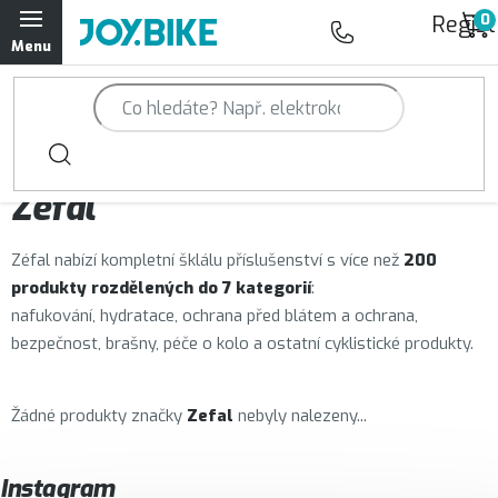
Přejít
Regist
na
obsah
Trailová kola Qayron
Horská kola Qayron
Prodávané značky
Zefal
Dámská horská kola Qayron
Zéfal nabízí kompletní šklálu příslušenství s více než
200
Předváděcí kola Qayron
produkty rozdělených do 7 kategorií
:
nafukování, hydratace, ochrana před blátem a ochrana,
Rámy Qayron
bezpečnost, brašny, péče o kolo a ostatní cyklistické produkty.
Doplňky a oblečení Qayron
Žádné produkty značky
Zefal
nebyly nalezeny...
Kontakt
Servisní a výdejní místa
Magazín JOY.BIKE
Instagram
Moje objednávka