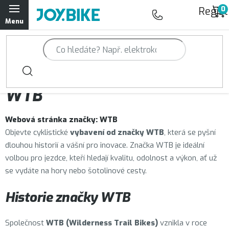
Přejít
Regist
na
obsah
Trailová kola Qayron
Horská kola Qayron
Prodávané značky
WTB
Dámská horská kola Qayron
Webová stránka značky:
WTB
Předváděcí kola Qayron
Objevte cyklistické
vybavení od značky
WTB
, která se pyšní
dlouhou historií a vášní pro inovace. Značka WTB je ideální
Rámy Qayron
volbou pro jezdce, kteří hledají kvalitu, odolnost a výkon, ať už
se vydáte na hory nebo šotolinové cesty.
Doplňky a oblečení Qayron
Historie značky WTB
Kontakt
Servisní a výdejní místa
Magazín JOY.BIKE
Společnost
WTB
(Wilderness Trail Bikes)
vznikla v roce
Moje objednávka