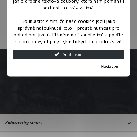
jen o drobné textové soubory, které nám pomáhají
pochopit, co vás zajímá.
Souhlasíte s tím, že naše cookies jsou jako
správně nafouknuté kolo – prostě nutnost pro
pohodlnou jízdu? Klikněte na "Souhlasím" a pojďte
s námi na výlet plný cyklistických dobrodružství!
Souhlasím
Nastavení
Z
Zákaznický servis
á