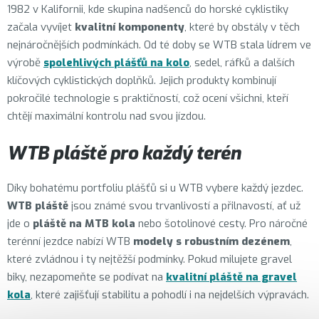
1982 v Kalifornii, kde skupina nadšenců do horské cyklistiky
začala vyvíjet
kvalitní komponenty
, které by obstály v těch
nejnáročnějších podmínkách. Od té doby se WTB stala lídrem ve
výrobě
spolehlivých
plášťů na kolo
, sedel, ráfků a dalších
klíčových cyklistických doplňků. Jejich produkty kombinují
pokročilé technologie s praktičností, což ocení všichni, kteří
chtějí maximální kontrolu nad svou jízdou.
WTB pláště pro každý terén
Díky bohatému portfoliu plášťů si u WTB vybere každý jezdec.
WTB pláště
jsou známé svou trvanlivostí a přilnavostí, ať už
jde o
pláště na MTB kola
nebo šotolinové cesty. Pro náročné
terénní jezdce nabízí WTB
modely s robustním dezénem
,
které zvládnou i ty nejtěžší podmínky. Pokud milujete gravel
biky, nezapomeňte se podívat na
kvalitní
pláště na gravel
kola
, které zajišťují stabilitu a pohodlí i na nejdelších výpravách.