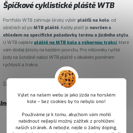
Špičkové cyklistické pláště WTB
Portfolio WTB zahrnuje široký výběr
plášťů na kolo
, od
silničních až po
MTB pláště
. Každý plášť je
navržen s
ohledem na specifické požadavky terénu a jízdního stylu
.
U WTB najdete
pláště na MTB kola s výbornou trakcí
, které
vám dodají jistotu na každém povrchu. Pro milovníky rychlé
jízdy na šotolině nabízí WTB pláště s ideálním poměrem
rychlosti a trakce.
Žádné produkty značky
WTB
nebyly nalezeny...
Výlet na našem webu je jako jízda na horském
kole – bez cookies by to nebylo ono!
Instagram
Používáme je k tomu, abychom vám mohli
nabídnout nejlepší možný zážitek z prohlížení
našich stránek. A nebojte, nejde o žádný doping,