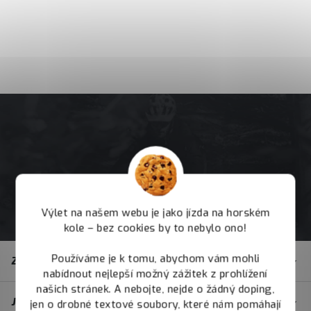
Výlet na našem webu je jako jízda na horském
kole – bez cookies by to nebylo ono!
Z
Používáme je k tomu, abychom vám mohli
Zákaznický servis
á
nabídnout nejlepší možný zážitek z prohlížení
p
našich stránek. A nebojte, nejde o žádný doping,
JOY.BIKE
jen o drobné textové soubory, které nám pomáhají