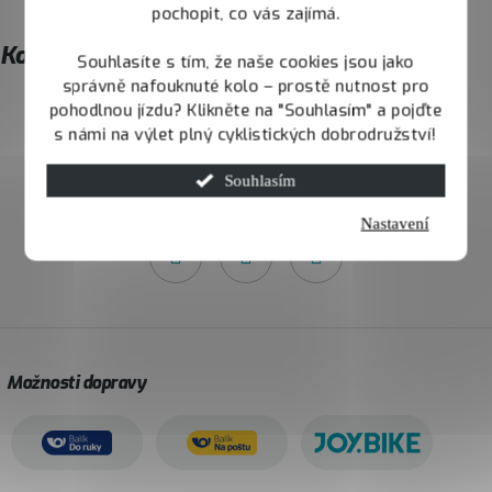
a
pochopit, co vás zajímá.
t
Kontakt
Souhlasíte s tím, že naše cookies jsou jako
í
správně nafouknuté kolo – prostě nutnost pro
pohodlnou jízdu? Klikněte na "Souhlasím" a pojďte
info
@
joybike.cz
s námi na výlet plný cyklistických dobrodružství!
Souhlasím
732 426 731
Nastavení
Možnosti dopravy