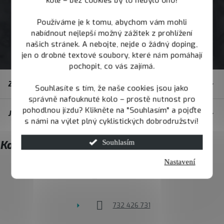
kole – bez cookies by to nebylo ono!
Používáme je k tomu, abychom vám mohli
nabídnout nejlepší možný zážitek z prohlížení
našich stránek. A nebojte, nejde o žádný doping,
jen o drobné textové soubory, které nám pomáhají
pochopit, co vás zajímá.
Z
Zákaznický servis
Souhlasíte s tím, že naše cookies jsou jako
á
správně nafouknuté kolo – prostě nutnost pro
p
pohodlnou jízdu? Klikněte na "Souhlasím" a pojďte
JOY.BIKE
a
s námi na výlet plný cyklistických dobrodružství!
t
Kontakt
Souhlasím
í
Nastavení
info
@
joybike.cz
732 426 731