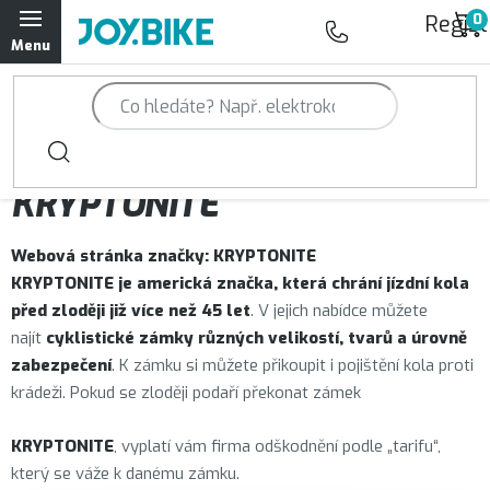
Přejít
Regist
na
obsah
Trailová kola Qayron
Horská kola Qayron
Prodávané značky
KRYPTONITE
Dámská horská kola Qayron
Webová stránka značky:
KRYPTONITE
Předváděcí kola Qayron
KRYPTONITE je americká značka, která chrání jízdní kola
před zloději již více než 45 let
. V jejich nabídce můžete
Rámy Qayron
najít
cyklistické zámky různých velikostí, tvarů a úrovně
zabezpečení
. K zámku
si můžete přikoupit i pojištění kola proti
Doplňky a oblečení Qayron
krádeži. Pokud se
zloději podaří překonat zámek
Kontakt
Servisní a výdejní místa
Magazín JOY.BIKE
KRYPTONITE
, vyplatí vám firma odškodnění podle „tarifu“,
který se váže k danému zámku.
Moje objednávka