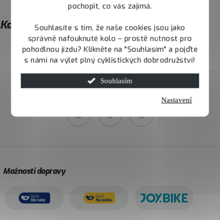
a
pochopit, co vás zajímá.
t
Kontakt
Souhlasíte s tím, že naše cookies jsou jako
í
správně nafouknuté kolo – prostě nutnost pro
pohodlnou jízdu? Klikněte na "Souhlasím" a pojďte
info
@
joybike.cz
s námi na výlet plný cyklistických dobrodružství!
Souhlasím
732 426 731
Nastavení
Možnosti dopravy