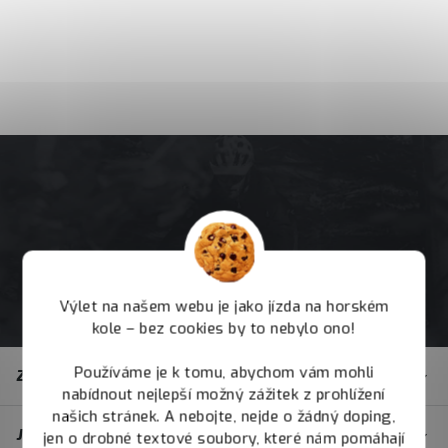
Výlet na našem webu je jako jízda na horském
kole – bez cookies by to nebylo ono!
Z
Používáme je k tomu, abychom vám mohli
Zákaznický servis
á
nabídnout nejlepší možný zážitek z prohlížení
p
našich stránek. A nebojte, nejde o žádný doping,
JOY.BIKE
jen o drobné textové soubory, které nám pomáhají