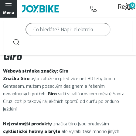
Přejít
Regist
na
obsah
Trailová kola Qayron
Horská kola Qayron
Prodávané značky
Giro
Dámská horská kola Qayron
Webová stránka značky:
Giro
Předváděcí kola Qayron
Značka Giro
byla založeno před více než 30 lety Jimem
Gentesem, mužem posedlým designem a řešením
Rámy Qayron
nenaplněných potřeb.
Giro
sídlí v kalifornském městě Santa
Cruz, což je takový ráj akčních sportů od surfu po enduro
Doplňky a oblečení Qayron
ježdění.
Kontakt
Servisní a výdejní místa
Magazín JOY.BIKE
Nejznámější produkty
značky Giro jsou především
cyklistické helmy a brýle
ale vyrábí také mnoho jiných
Moje objednávka