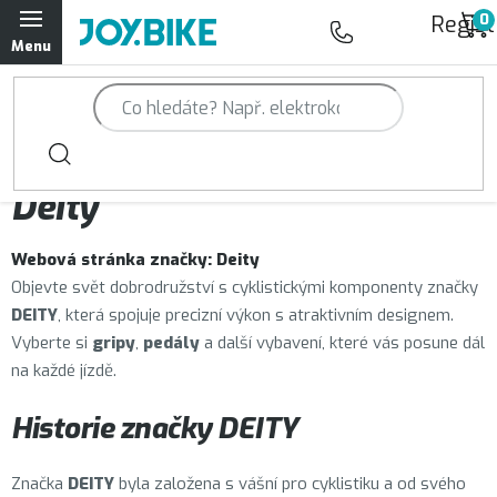
Přejít
Regist
na
obsah
Trailová kola Qayron
Horská kola Qayron
Prodávané značky
Deity
Dámská horská kola Qayron
Webová stránka značky:
Deity
Předváděcí kola Qayron
Objevte svět dobrodružství s cyklistickými komponenty značky
DEITY
, která spojuje precizní výkon s atraktivním designem.
Rámy Qayron
Vyberte si
gripy
,
pedály
a další vybavení, které vás posune dál
na každé jízdě.
Doplňky a oblečení Qayron
Historie značky DEITY
Kontakt
Servisní a výdejní místa
Magazín JOY.BIKE
Značka
DEITY
byla založena s vášní pro cyklistiku a od svého
Moje objednávka