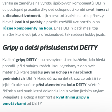
vzniku se zaměřuje na výrobu špičkových komponentů. DEITY
se postupně prosadila díky své schopnosti kombinovat
inovaci
s dlouhou životností.
Jejich prvotní úspěch na trhu přinesly
hlavně
kvalitní
pedály
a později rozšířili své portfolio na
různé
komponenty na kola
. Dnes DEITY patří mezi top
značky, které volí jak profesionálové, tak nadšení hobby jezdci.
Gripy a další příslušenství DEITY
Kvalitní
gripy DEITY
jsou nezbytností pro každého, kdo hledá
pohodlí i při dlouhých jízdách. Jsou vyrobeny z odolných
materiálů, které zajišťují
pevný úchop i v náročných
podmínkách
. DEITY klade důraz na detail, což se odráží i v
jejich široké nabídce
příslušenství na kolo DEITY
, včetně
řídítek a sedlovek, které dokonale ladí s vaším jízdním stylem.
Vylepšete si úchop a komfort s
kvalitními gripy a
omotávkami
od DEITY.