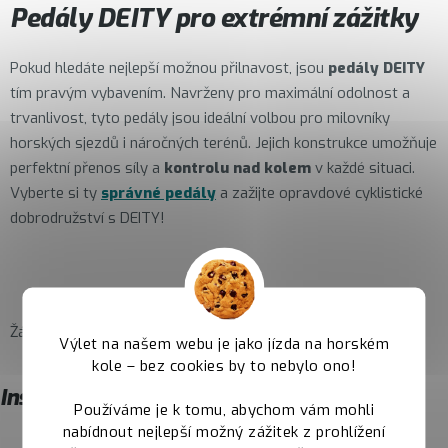
Pedály DEITY pro extrémní zážitky
Pokud hledáte nejlepší možnou přilnavost, jsou
pedály DEITY
tím pravým vybavením. Navrženy pro maximální odolnost a
trvanlivost, tyto pedály jsou ideální volbou pro milovníky
horských sjezdů i náročných terénů. Jejich konstrukce umožňuje
perfektní přenos síly a
kontrolu nad kolem
v každé situaci.
Vyberte si ty
správné pedály
a zažijte opravdové cyklistické
dobrodružství s DEITY!
Žádné produkty značky
Deity
nebyly nalezeny...
Výlet na našem webu je jako jízda na horském
kole – bez cookies by to nebylo ono!
Instagram
Používáme je k tomu, abychom vám mohli
nabídnout nejlepší možný zážitek z prohlížení