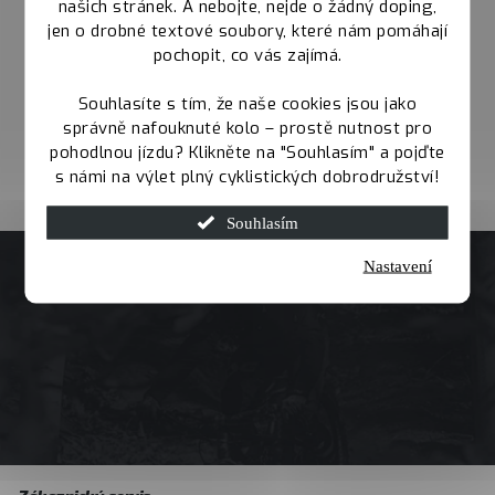
našich stránek. A nebojte, nejde o žádný doping,
jen o drobné textové soubory, které nám pomáhají
pochopit, co vás zajímá.
Souhlasíte s tím, že naše cookies jsou jako
správně nafouknuté kolo – prostě nutnost pro
pohodlnou jízdu? Klikněte na "Souhlasím" a pojďte
s námi na výlet plný cyklistických dobrodružství!
Souhlasím
Nastavení
Z