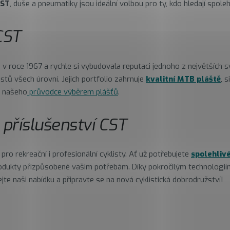
CST
, duše a pneumatiky jsou ideální volbou pro ty, kdo hledají spole
CST
la v roce 1967 a rychle si vybudovala reputaci jednoho z největších
stů všech úrovní. Jejich portfolio zahrnuje
kvalitní MTB pláště
, 
a našeho
průvodce výběrem plášťů
.
 příslušenství CST
ro rekreační i profesionální cyklisty. Ať už potřebujete
spolehlivé
rodukty přizpůsobené vašim potřebám. Díky pokročilým technologi
jte naši nabídku a připravte se na nová cyklistická dobrodružství!