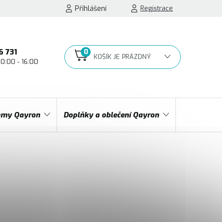
Přihlášení
Registrace
6 731
10:00 - 16:00
NÁKUPNÍ
KOŠÍK
my Qayron
Doplňky a oblečení Qayron