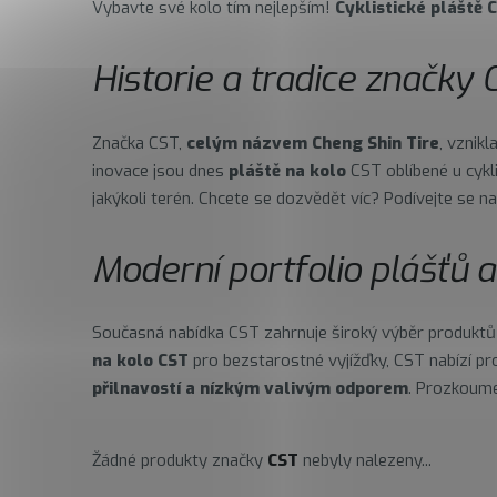
Vybavte své kolo tím nejlepším!
Cyklistické pláště 
Historie a tradice značky 
Značka CST,
celým názvem Cheng Shin Tire
, vznik
inovace jsou dnes
pláště na kolo
CST oblíbené u cykli
jakýkoli terén. Chcete se dozvědět víc? Podívejte se n
Moderní portfolio plášťů a
Současná nabídka CST zahrnuje široký výběr produktů p
na kolo CST
pro bezstarostné vyjížďky, CST nabízí p
přilnavostí a nízkým valivým odporem
. Prozkoume
Žádné produkty značky
CST
nebyly nalezeny...