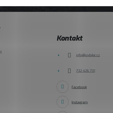
E
Kontakt
n
info
@
joybike.cz
732 426 731
Facebook
Instagram