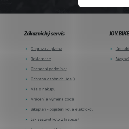
Z
Zákaznický servis
JOY.BIK
á
Doprava a platba
Kontakt
p
Reklamace
Magazí
a
Obchodní podmínky
t
Ochrana osobních údajů
í
Vše o nákupu
Vrácení a výměna zboží
Bikeplan - pojištění kol a elektrokol
Jak sestavit kolo z krabice?