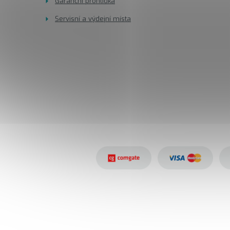
Garanční prohlídka
Servisní a výdejní místa