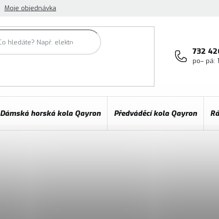
Moje objednávka
732 42
po– pá: 
Dámská horská kola Qayron
Předváděcí kola Qayron
Rá