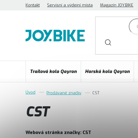
Přejít
Kontakt
Servisní a výdejní místa
Magazín JOY.BIKE
na
obsah
Trailová kola Qayron
Horská kola Qayron
Prodávané značky
CST
CST
Webová stránka značky:
CST