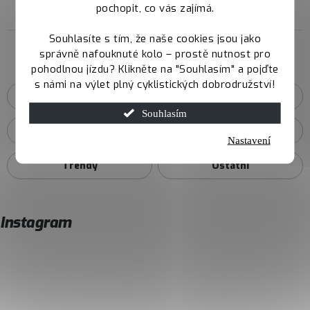
pochopit, co vás zajímá.
Souhlasíte s tím, že naše cookies jsou jako
správně nafouknuté kolo – prostě nutnost pro
Kategorie magazínu
pohodlnou jízdu? Klikněte na "Souhlasím" a pojďte
s námi na výlet plný cyklistických dobrodružství!
Aktuality
Slevy a akce
Souhlasím
Rady a tipy
Servis a údržba
Nastavení
Trendy
Ostatní
Instagram