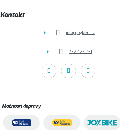
a
t
Kontakt
í
info
@
joybike.cz
732 426 731
Možnosti dopravy