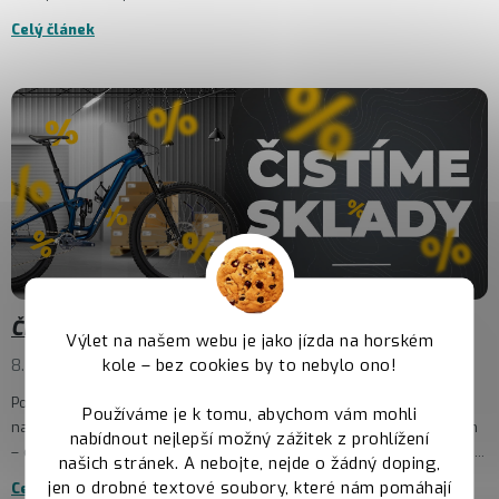
Celý článek
Čistíme sklady – Produkty mizí, ceny padají!
Výlet na našem webu je jako jízda na horském
kole – bez cookies by to nebylo ono!
8.7.2025
Potřebujeme uvolnit místo novinkám, a proto teď najdeš v naší
Používáme je k tomu, abychom vám mohli
nabídce kousky za skvělé ceny. Vyber si napříč celým sortimentem
nabídnout nejlepší možný zážitek z prohlížení
– od jízdních kol, přes helmy, chrániče, příslušenství až po oblečen...
našich stránek. A nebojte, nejde o žádný doping,
jen o drobné textové soubory, které nám pomáhají
Celý článek