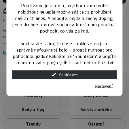
Používáme je k tomu, abychom vám mohli
Čistíme sklady – Produkty mizí, ceny padají!
nabídnout nejlepší možný zážitek z prohlížení
našich stránek. A nebojte, nejde o žádný doping,
8.7.2025
jen o drobné textové soubory, které nám pomáhají
Potřebujeme uvolnit místo novinkám, a proto teď najdeš v naší
pochopit, co vás zajímá.
nabídce kousky za skvělé ceny. Vyber si napříč celým sortimentem
– od jízdních kol, přes helmy, chrániče, příslušenství až po oblečen...
Souhlasíte s tím, že naše cookies jsou jako
správně nafouknuté kolo – prostě nutnost pro
Celý článek
pohodlnou jízdu? Klikněte na "Souhlasím" a pojďte
s námi na výlet plný cyklistických dobrodružství!
Souhlasím
Kategorie magazínu
Nastavení
Aktuality
Slevy a akce
Rady a tipy
Servis a údržba
Trendy
Ostatní