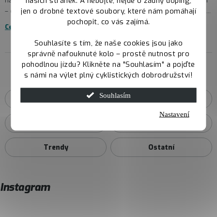
našich stránek. A nebojte, nejde o žádný doping,
nabídce kousky za skvělé ceny. Vyber si napříč celým sortimentem
jen o drobné textové soubory, které nám pomáhají
– od jízdních kol, přes helmy, chrániče, příslušenství až po oblečen...
pochopit, co vás zajímá.
Celý článek
Souhlasíte s tím, že naše cookies jsou jako
správně nafouknuté kolo – prostě nutnost pro
pohodlnou jízdu? Klikněte na "Souhlasím" a pojďte
s námi na výlet plný cyklistických dobrodružství!
Kategorie magazínu
Souhlasím
Aktuality
Slevy a akce
Nastavení
Rady a tipy
Servis a údržba
Trendy
Ostatní
Instagram