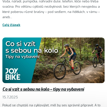
Voda, nářadí, pumpička, náhradní duše, telefon, klíče nebo třeba
svačina. Pro většinu cyklistů nezbytnosti, bez kterých nevyjedou a
které poberou různé brašny – pod sedlem, na řídítkách, v rámu –
aneb...
Celý článek
Co si vzít s sebou na kolo – tipy na vybavení
15.7.2025
Pokud se chystáš na cyklovýlet, měl by ses správně připravit. A to