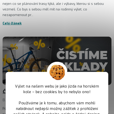
nejen co se plánování trasy týká, ale i výbavy, kterou si s sebou
vezmeš. Co bys s sebou měl mít na rodinný výlet, co
nezapomenout pr...
Celý článek
Výlet na našem webu je jako jízda na horském
Čistíme sklady – Produkty mizí, ceny padají!
kole – bez cookies by to nebylo ono!
8.7.2025
Používáme je k tomu, abychom vám mohli
nabídnout nejlepší možný zážitek z prohlížení
Potřebujeme uvolnit místo novinkám, a proto teď najdeš v naší