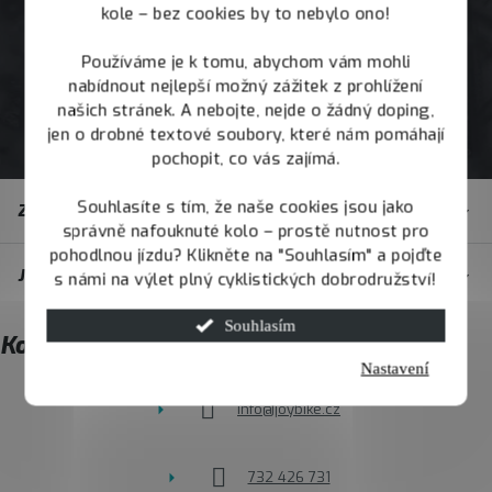
kole – bez cookies by to nebylo ono!
Používáme je k tomu, abychom vám mohli
nabídnout nejlepší možný zážitek z prohlížení
našich stránek. A nebojte, nejde o žádný doping,
jen o drobné textové soubory, které nám pomáhají
pochopit, co vás zajímá.
Z
Souhlasíte s tím, že naše cookies jsou jako
Zákaznický servis
á
správně nafouknuté kolo – prostě nutnost pro
p
pohodlnou jízdu? Klikněte na "Souhlasím" a pojďte
JOY.BIKE
s námi na výlet plný cyklistických dobrodružství!
a
t
Souhlasím
Kontakt
í
Nastavení
info
@
joybike.cz
732 426 731