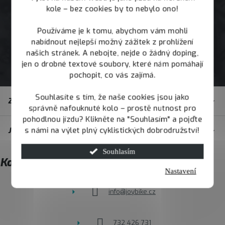
kole – bez cookies by to nebylo ono!
Používáme je k tomu, abychom vám mohli
nabídnout nejlepší možný zážitek z prohlížení
našich stránek. A nebojte, nejde o žádný doping,
jen o drobné textové soubory, které nám pomáhají
pochopit, co vás zajímá.
Z
Souhlasíte s tím, že naše cookies jsou jako
Zákaznický servis
á
správně nafouknuté kolo – prostě nutnost pro
pohodlnou jízdu? Klikněte na "Souhlasím" a pojďte
p
s námi na výlet plný cyklistických dobrodružství!
JOY.BIKE
a
t
Souhlasím
Kontakt
í
Nastavení
info
@
joybike.cz
732 426 731