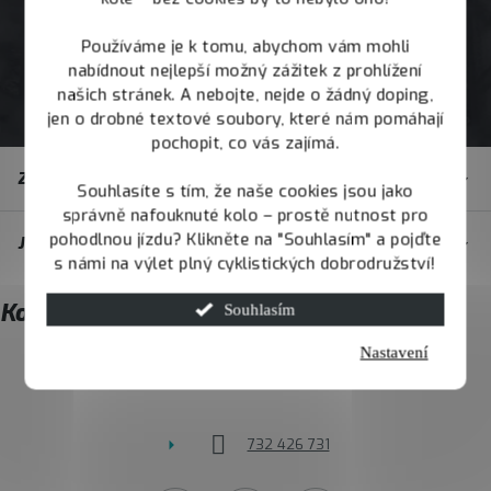
Používáme je k tomu, abychom vám mohli
nabídnout nejlepší možný zážitek z prohlížení
našich stránek. A nebojte, nejde o žádný doping,
jen o drobné textové soubory, které nám pomáhají
pochopit, co vás zajímá.
Z
Zákaznický servis
á
Souhlasíte s tím, že naše cookies jsou jako
správně nafouknuté kolo – prostě nutnost pro
p
pohodlnou jízdu? Klikněte na "Souhlasím" a pojďte
JOY.BIKE
a
s námi na výlet plný cyklistických dobrodružství!
t
Kontakt
Souhlasím
í
Nastavení
info
@
joybike.cz
732 426 731