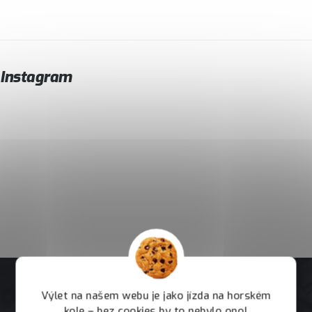
Instagram
Výlet na našem webu je jako jízda na horském
kole – bez cookies by to nebylo ono!