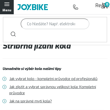
Přejít
Regist
na
obsah
Trailová kola Qayron
Horská kola Qayron
Stříbrná jízdní kola
Dámská horská kola Qayron
Předváděcí kola Qayron
Usnadněte si výběr kola našimi tipy
Rámy Qayron
Jak vybrat kolo - kompletní průvodce od profesionálů
Doplňky a oblečení Qayron
Jak zjistit a vybrat správnou velikost kola: Kompletní
průvodce
Kontakt
Servisní a výdejní místa
Magazín JOY.BIKE
Jak na správné mytí kola?
Moje objednávka