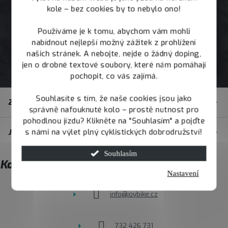
kole – bez cookies by to nebylo ono!
Používáme je k tomu, abychom vám mohli
nabídnout nejlepší možný zážitek z prohlížení
našich stránek. A nebojte, nejde o žádný doping,
jen o drobné textové soubory, které nám pomáhají
pochopit, co vás zajímá.
Z
Souhlasíte s tím, že naše cookies jsou jako
Zákaznický servis
á
správně nafouknuté kolo – prostě nutnost pro
pohodlnou jízdu? Klikněte na "Souhlasím" a pojďte
p
s námi na výlet plný cyklistických dobrodružství!
JOY.BIKE
a
t
Souhlasím
Kontakt
í
Nastavení
info
@
joybike.cz
732 426 731