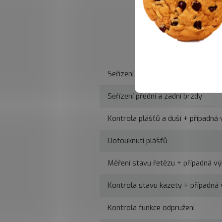
Seřízení přehazovačky a přesmyk
Seřízení přední a zadní brzdy
Kontrola plášťů a duší + případná
Dofouknutí plášťů
Měření stavu řetězu + případná v
Kontrola stavu kazety + případná
Kontrola funkce odpružení