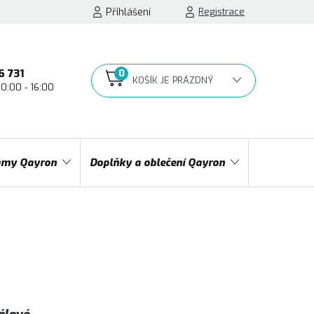
Přihlášení
Registrace
6 731
10:00 - 16:00
NÁKUPNÍ
KOŠÍK
my Qayron
Doplňky a oblečení Qayron