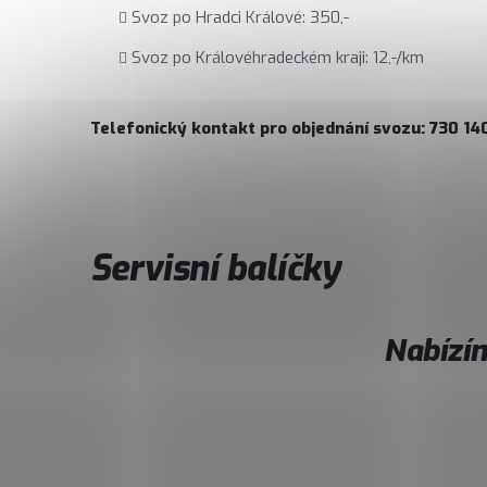
Svoz po Hradci Králové: 350,-
Svoz po Královéhradeckém kraji: 12,-/km
Telefonický kontakt pro objednání svozu: 730 14
Servisní balíčky
Nabízím