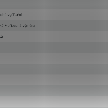
adné vyčištění
íků + případná výměna
čů