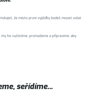
álové
.
 riskuješ, že místo první vyjížďky budeš muset volat
ám, my ho vyčistíme, promažeme a připravíme, aby
me, seřídíme...