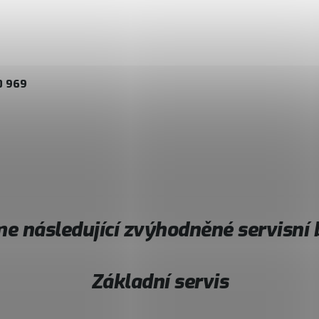
0 969
e následující zvýhodněné servisní b
Základní servis