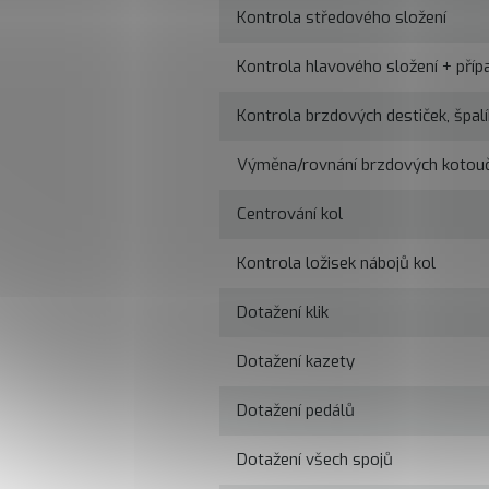
Kontrola středového složení
Kontrola hlavového složení + příp
Kontrola brzdových destiček, špal
Výměna/rovnání brzdových kotou
Centrování kol
Kontrola ložisek nábojů kol
Dotažení klik
Dotažení kazety
Dotažení pedálů
Dotažení všech spojů