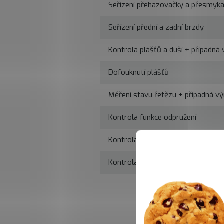
Seřízení přehazovačky a přesmyk
Seřízení přední a zadní brzdy
Kontrola plášťů a duší + případná
Dofouknutí plášťů
Měření stavu řetězu + případná v
Kontrola funkce odpružení
Kontrola středového složení
Kontrola hlavového složení, dotaž
C