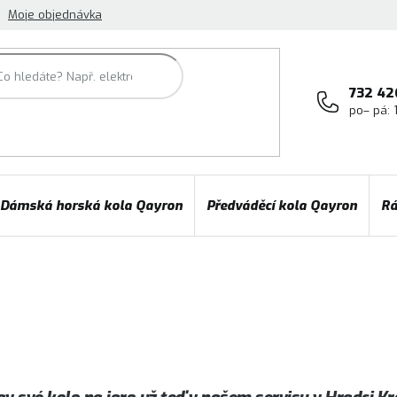
Moje objednávka
732 42
po– pá: 
Dámská horská kola Qayron
Předváděcí kola Qayron
Rá