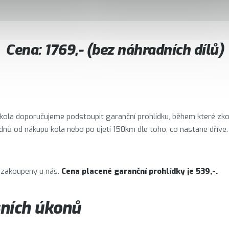
Cena: 1769,- (bez náhradních dílů)
trokola doporučujeme podstoupit garanční prohlídku, během které zk
dnů od nákupu kola nebo po ujetí 150km dle toho, co nastane dříve.
y zakoupeny u nás.
Cena placené garanční prohlídky je 539,-.
sních úkonů