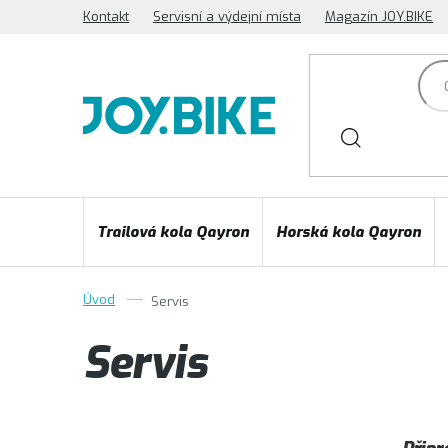
Přejít
Kontakt
Servisní a výdejní místa
Magazín JOY.BIKE
na
obsah
Trailová kola Qayron
Horská kola Qayron
Servis
Servis