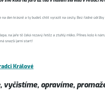
av své kolo na jaro už teď v našem servisu v
Hradci Kr
ne na den krásně a ty budeš chtít vyrazit na cesty. Bez řádné údržby
klepa, na jaře tě čeká rezavý řetěz a ztuhlý mlíko. Přines kolo k n
á snazší jarní start!
radci Králové
vyčistíme, opravíme, promaže