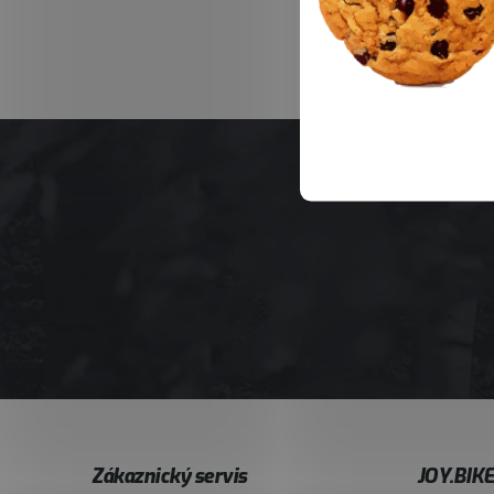
Z
Zákaznický servis
JOY.BIK