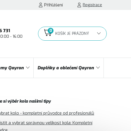
Přihlášení
Registrace
6 731
10:00 - 16:00
NÁKUPNÍ
KOŠÍK
my Qayron
Doplňky a oblečení Qayron
 si výběr kola našimi tipy
ybrat kolo - kompletní průvodce od profesionálů
jistit a vybrat správnou velikost kola: Kompletní
odce