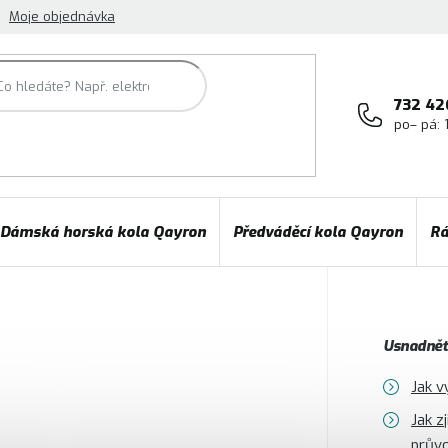
Moje objednávka
732 42
po– pá: 
Dámská horská kola Qayron
Předváděcí kola Qayron
Rá
Usnadněte
Jak v
Jak z
prův