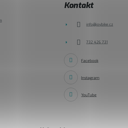
Kontakt
n
info
@
joybike.cz
732 426 731
Facebook
Instagram
YouTube