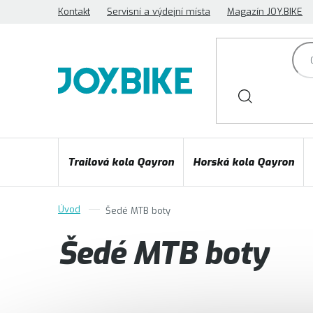
Přejít
Kontakt
Servisní a výdejní místa
Magazín JOY.BIKE
na
obsah
Trailová kola Qayron
Horská kola Qayron
Šedé MTB boty
Šedé MTB boty