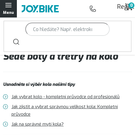
Přejít
Regist
na
obsah
Trailová kola Qayron
Horská kola Qayron
Šedé boty a tretry na kolo
Dámská horská kola Qayron
Předváděcí kola Qayron
Usnadněte si výběr kola našimi tipy
Rámy Qayron
Jak vybrat kolo - kompletní průvodce od profesionálů
Doplňky a oblečení Qayron
Jak zjistit a vybrat správnou velikost kola: Kompletní
průvodce
Kontakt
Servisní a výdejní místa
Magazín JOY.BIKE
Jak na správné mytí kola?
Moje objednávka