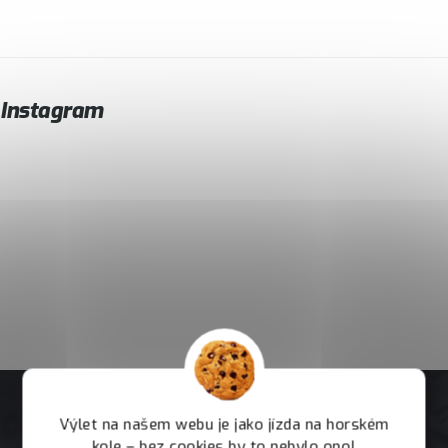
Instagram
Výlet na našem webu je jako jízda na horském
kole – bez cookies by to nebylo ono!