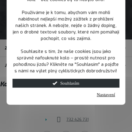
Používáme je k tomu, abychom vám mohli
nabídnout nejlepší možný zážitek z prohlížení
našich stránek. A nebojte, nejde o žádný doping,
jen o drobné textové soubory, které nám pomáhají
pochopit, co vás zajímá.
Z
Zákaznický servis
á
Souhlasíte s tím, že naše cookies jsou jako
správně nafouknuté kolo – prostě nutnost pro
p
pohodlnou jízdu? Klikněte na "Souhlasím" a pojďte
JOY.BIKE
a
s námi na výlet plný cyklistických dobrodružství!
t
Kontakt
Souhlasím
í
Nastavení
info
@
joybike.cz
732 426 731