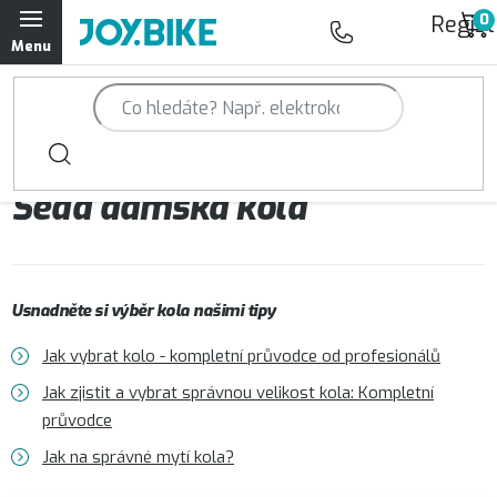
Přejít
Regist
na
obsah
Trailová kola Qayron
Horská kola Qayron
Šedá dámská kola
Dámská horská kola Qayron
Předváděcí kola Qayron
Usnadněte si výběr kola našimi tipy
Rámy Qayron
Jak vybrat kolo - kompletní průvodce od profesionálů
Doplňky a oblečení Qayron
Jak zjistit a vybrat správnou velikost kola: Kompletní
průvodce
Kontakt
Servisní a výdejní místa
Magazín JOY.BIKE
Jak na správné mytí kola?
Moje objednávka