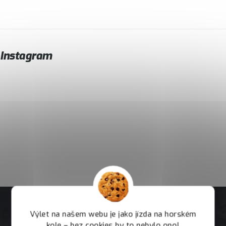
Instagram
Výlet na našem webu je jako jízda na horském
kole – bez cookies by to nebylo ono!