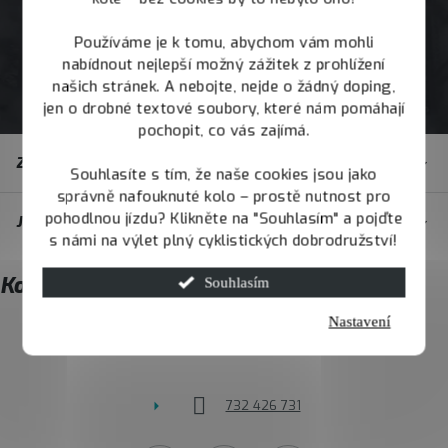
Používáme je k tomu, abychom vám mohli
nabídnout nejlepší možný zážitek z prohlížení
našich stránek. A nebojte, nejde o žádný doping,
jen o drobné textové soubory, které nám pomáhají
pochopit, co vás zajímá.
Z
Zákaznický servis
á
Souhlasíte s tím, že naše cookies jsou jako
správně nafouknuté kolo – prostě nutnost pro
p
pohodlnou jízdu? Klikněte na "Souhlasím" a pojďte
JOY.BIKE
a
s námi na výlet plný cyklistických dobrodružství!
t
Kontakt
Souhlasím
í
Nastavení
info
@
joybike.cz
732 426 731