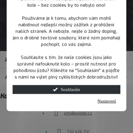
kole – bez cookies by to nebylo ono!
Používáme je k tomu, abychom vám mohli
nabídnout nejlepší možný zážitek z prohlížení
našich stránek. A nebojte, nejde o žádný doping,
jen o drobné textové soubory, které nám pomáhají
pochopit, co vás zajímá.
Z
Souhlasíte s tím, že naše cookies jsou jako
Zákaznický servis
á
správně nafouknuté kolo – prostě nutnost pro
pohodlnou jízdu? Klikněte na "Souhlasím" a pojďte
p
s námi na výlet plný cyklistických dobrodružství!
JOY.BIKE
a
t
Souhlasím
Kontakt
í
Nastavení
info
@
joybike.cz
732 426 731