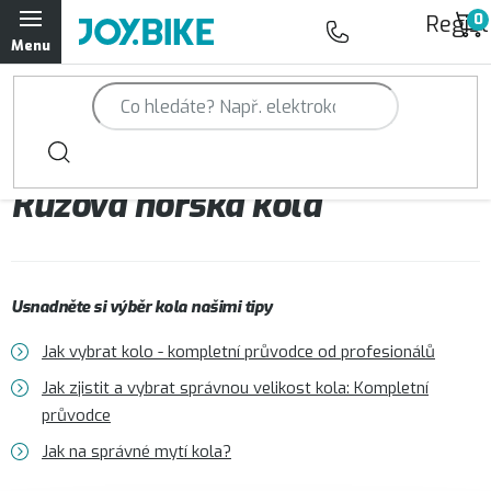
Přejít
Regist
na
obsah
Trailová kola Qayron
Horská kola Qayron
Růžová horská kola
Dámská horská kola Qayron
Předváděcí kola Qayron
Usnadněte si výběr kola našimi tipy
Rámy Qayron
Jak vybrat kolo - kompletní průvodce od profesionálů
Doplňky a oblečení Qayron
Jak zjistit a vybrat správnou velikost kola: Kompletní
průvodce
Kontakt
Servisní a výdejní místa
Magazín JOY.BIKE
Jak na správné mytí kola?
Moje objednávka