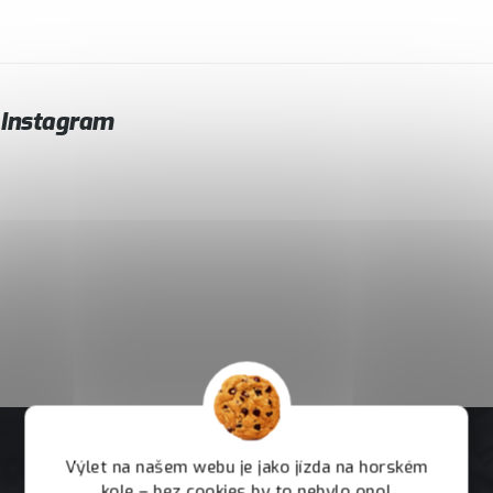
Instagram
Výlet na našem webu je jako jízda na horském
kole – bez cookies by to nebylo ono!