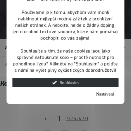
Používáme je k tomu, abychom vám mohli
nabídnout nejlepší možný zážitek z prohlížení
našich stránek. A nebojte, nejde o žádný doping,
jen o drobné textové soubory, které nám pomáhají
pochopit, co vás zajímá.
Z
Zákaznický servis
á
Souhlasíte s tím, že naše cookies jsou jako
správně nafouknuté kolo – prostě nutnost pro
p
pohodlnou jízdu? Klikněte na "Souhlasím" a pojďte
JOY.BIKE
a
s námi na výlet plný cyklistických dobrodružství!
t
Kontakt
Souhlasím
í
Nastavení
info
@
joybike.cz
732 426 731