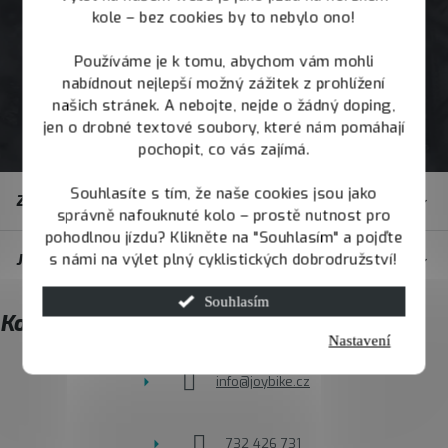
kole – bez cookies by to nebylo ono!
Používáme je k tomu, abychom vám mohli
nabídnout nejlepší možný zážitek z prohlížení
našich stránek. A nebojte, nejde o žádný doping,
jen o drobné textové soubory, které nám pomáhají
pochopit, co vás zajímá.
Z
Souhlasíte s tím, že naše cookies jsou jako
Zákaznický servis
á
správně nafouknuté kolo – prostě nutnost pro
pohodlnou jízdu? Klikněte na "Souhlasím" a pojďte
p
s námi na výlet plný cyklistických dobrodružství!
JOY.BIKE
a
t
Souhlasím
Kontakt
í
Nastavení
info
@
joybike.cz
732 426 731