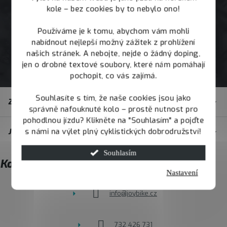
kole – bez cookies by to nebylo ono!
Používáme je k tomu, abychom vám mohli
nabídnout nejlepší možný zážitek z prohlížení
našich stránek. A nebojte, nejde o žádný doping,
jen o drobné textové soubory, které nám pomáhají
pochopit, co vás zajímá.
Z
Souhlasíte s tím, že naše cookies jsou jako
Zákaznický servis
á
správně nafouknuté kolo – prostě nutnost pro
pohodlnou jízdu? Klikněte na "Souhlasím" a pojďte
p
s námi na výlet plný cyklistických dobrodružství!
JOY.BIKE
a
t
Souhlasím
Kontakt
í
Nastavení
info
@
joybike.cz
732 426 731