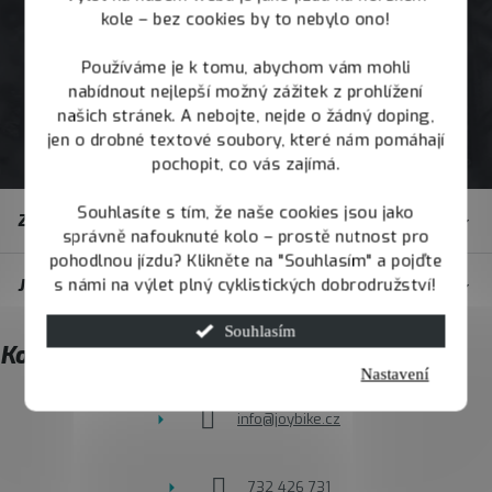
kole – bez cookies by to nebylo ono!
Používáme je k tomu, abychom vám mohli
nabídnout nejlepší možný zážitek z prohlížení
našich stránek. A nebojte, nejde o žádný doping,
jen o drobné textové soubory, které nám pomáhají
pochopit, co vás zajímá.
Z
Souhlasíte s tím, že naše cookies jsou jako
Zákaznický servis
á
správně nafouknuté kolo – prostě nutnost pro
pohodlnou jízdu? Klikněte na "Souhlasím" a pojďte
p
s námi na výlet plný cyklistických dobrodružství!
JOY.BIKE
a
t
Souhlasím
Kontakt
í
Nastavení
info
@
joybike.cz
732 426 731